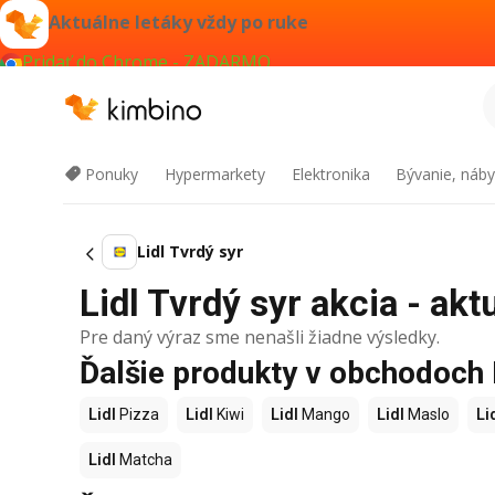
Aktuálne letáky vždy po ruke
Pridať do Chrome - ZADARMO
Ponuky
Hypermarkety
Elektronika
Bývanie, náby
Lidl Tvrdý syr
Lidl Tvrdý syr akcia - akt
Pre daný výraz sme nenašli žiadne výsledky.
Ďalšie produkty v obchodoch 
Lidl
Pizza
Lidl
Kiwi
Lidl
Mango
Lidl
Maslo
Li
Lidl
Matcha