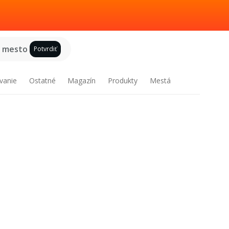
e mesto
Potvrdiť
vanie
Ostatné
Magazín
Produkty
Mestá