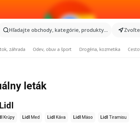
Hľadajte obchody, kategórie, produkty...
Zvoľt
tok, záhrada
Odev, obuv a šport
Drogéria, kozmetika
Cesto
uálny leták
Lidl
dl
Krúpy
Lidl
Med
Lidl
Káva
Lidl
Mäso
Lidl
Tiramisu