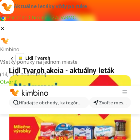
Aktuálne letáky vždy po ruke
Pridať do Chrome - ZADARMO
Kimbino
Lidl Tvaroh
Všetky ponuky na jednom mieste
Lidl Tvaroh akcia - aktuálny leták
(14,1 tis. hodnotení)
Otvoriť
Hľadajte obchody, kategórie, produkty...
Zvoľte mesto