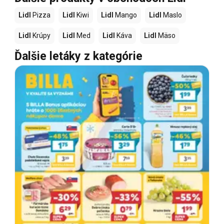
Lidl
Pizza
Lidl
Kiwi
Lidl
Mango
Lidl
Maslo
Lidl
Krúpy
Lidl
Med
Lidl
Káva
Lidl
Mäso
Ďalšie letáky z kategórie