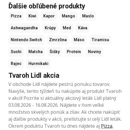
Ďalšie obľúbené produkty
Pizza
Kiwi
Kapor
Mango
Maslo
Ashwagandha
Krúpy
Med
Káva
Nintendo Switch
Zmrzlina
Mäso
Tiramisu
Sushi
Matcha
Šišky
Protein
Noviny
Rajec
Hurmikaki
Tvaroh Lidl akcia
V obchode Lidl nájdete pestrú ponuku tovarov.
Navyše, tento týždeň tu nakúpite aj produkt Tvaroh
v akcii! Pozrite si aktuálny akciový leták Lidl platný
03.08.2026 - 16.08.2026. Nájdete v ňom veľké
množstvo skvelých ponúk a zliav. Ak chcete nakúpiť
aj ďalšie produkty v akcii, prelistujte si celý Lidl leták.
Okrem poduktu Tvaroh tu dnes nájdete aj
Pizza
,