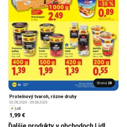
Strana
28
Proteínový tvaroh, rôzne druhy
03.08.2026
-
09.08.2026
Lidl
1,99 €
Ďalšie produkty v obchodoch Lidl