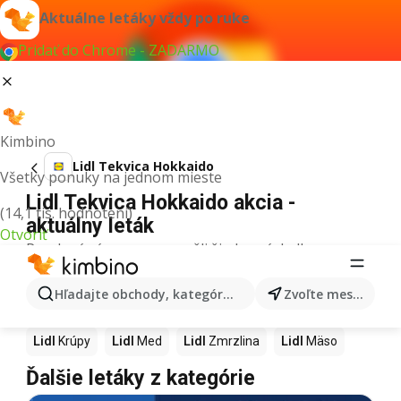
Aktuálne letáky vždy po ruke
Pridať do Chrome - ZADARMO
Kimbino
Lidl Tekvica Hokkaido
Všetky ponuky na jednom mieste
Lidl Tekvica Hokkaido akcia -
(14,1 tis. hodnotení)
aktuálny leták
Otvoriť
Pre daný výraz sme nenašli žiadne výsledky.
Ďalšie produkty v obchodoch Lidl
Hľadajte obchody, kategórie, produkty...
Zvoľte mesto
Lidl
Pizza
Lidl
Kiwi
Lidl
Mango
Lidl
Maslo
Lidl
Krúpy
Lidl
Med
Lidl
Zmrzlina
Lidl
Mäso
Ďalšie letáky z kategórie