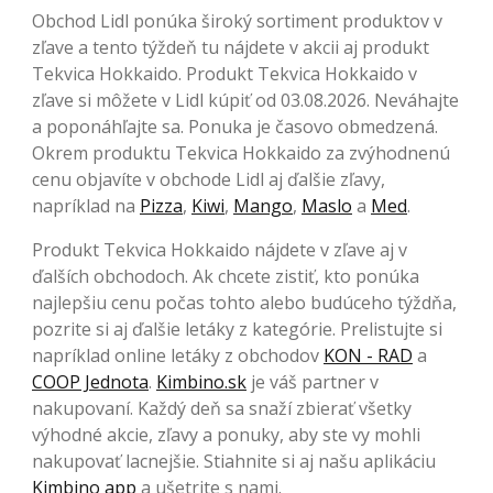
Obchod Lidl ponúka široký sortiment produktov v
zľave a tento týždeň tu nájdete v akcii aj produkt
Tekvica Hokkaido. Produkt Tekvica Hokkaido v
zľave si môžete v Lidl kúpiť od 03.08.2026. Neváhajte
a poponáhľajte sa. Ponuka je časovo obmedzená.
Okrem produktu Tekvica Hokkaido za zvýhodnenú
cenu objavíte v obchode Lidl aj ďalšie zľavy,
napríklad na
Pizza
,
Kiwi
,
Mango
,
Maslo
a
Med
.
Produkt Tekvica Hokkaido nájdete v zľave aj v
ďalších obchodoch. Ak chcete zistiť, kto ponúka
najlepšiu cenu počas tohto alebo budúceho týždňa,
pozrite si aj ďalšie letáky z kategórie. Prelistujte si
napríklad online letáky z obchodov
KON - RAD
a
COOP Jednota
.
Kimbino.sk
je váš partner v
nakupovaní. Každý deň sa snaží zbierať všetky
výhodné akcie, zľavy a ponuky, aby ste vy mohli
nakupovať lacnejšie. Stiahnite si aj našu aplikáciu
Kimbino app
a ušetrite s nami.