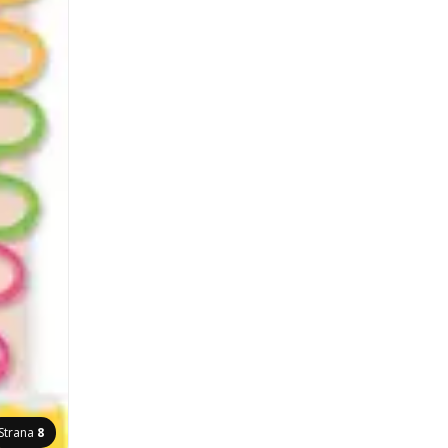
Strana
8