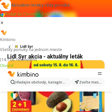
Aktuálne letáky vždy po ruke
Pridať do Chrome - ZADARMO
Kimbino
Lidl Syr
Všetky ponuky na jednom mieste
Lidl Syr akcia - aktuálny leták
(14,1 tis. hodnotení)
Otvoriť
Hľadajte obchody, kategórie, produkty...
Zvoľte mesto