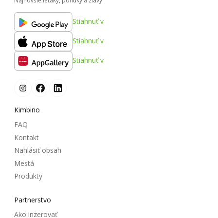
Najnovšie letáky, ponuky a zľavy
Stiahnuť v
Stiahnuť v
Stiahnuť v
Kimbino
FAQ
Kontakt
Nahlásiť obsah
Mestá
Produkty
Partnerstvo
Ako inzerovať