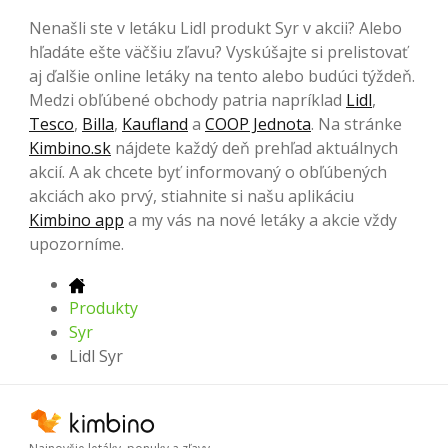
Nenašli ste v letáku Lidl produkt Syr v akcii? Alebo
hľadáte ešte väčšiu zľavu? Vyskúšajte si prelistovať
aj ďalšie online letáky na tento alebo budúci týždeň.
Medzi obľúbené obchody patria napríklad
Lidl
,
Tesco
,
Billa
,
Kaufland
a
COOP Jednota
. Na stránke
Kimbino.sk
nájdete každý deň prehľad aktuálnych
akcií. A ak chcete byť informovaný o obľúbených
akciách ako prvý, stiahnite si našu aplikáciu
Kimbino app
a my vás na nové letáky a akcie vždy
upozorníme.
Produkty
Syr
Lidl Syr