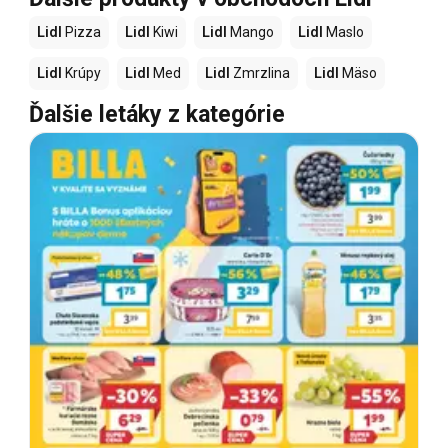
Lidl
Pizza
Lidl
Kiwi
Lidl
Mango
Lidl
Maslo
Lidl
Krúpy
Lidl
Med
Lidl
Zmrzlina
Lidl
Mäso
Ďalšie letáky z kategórie