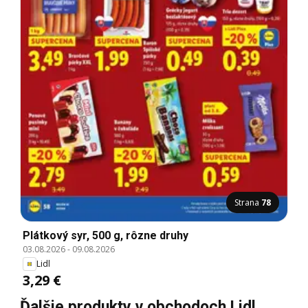
Strana
78
Plátkový syr, 500 g, rôzne druhy
03.08.2026
-
09.08.2026
Lidl
3,29 €
Ďalšie produkty v obchodoch Lidl