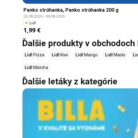
Panko strúhanka, Panko strúhanka 200 g
03.08.2026
-
09.08.2026
Lidl
1,99 €
Ďalšie produkty v obchodoch 
Lidl
Pizza
Lidl
Kiwi
Lidl
Mango
Lidl
Maslo
Li
Lidl
Matcha
Ďalšie letáky z kategórie