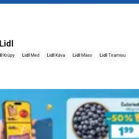
Lidl
dl
Krúpy
Lidl
Med
Lidl
Káva
Lidl
Mäso
Lidl
Tiramisu