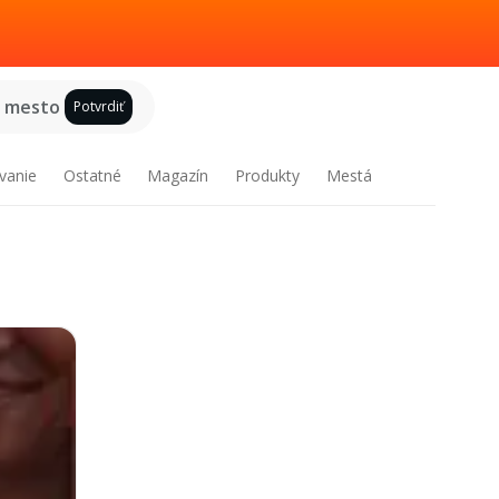
e mesto
Potvrdiť
vanie
Ostatné
Magazín
Produkty
Mestá