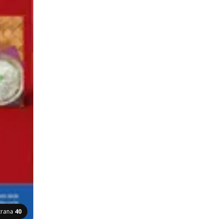
trana
40