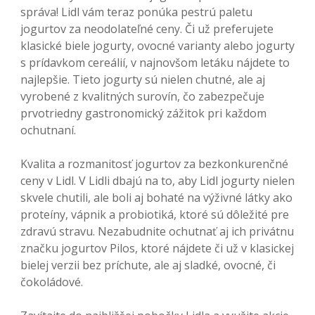
správa! Lidl vám teraz ponúka pestrú paletu
jogurtov za neodolateľné ceny. Či už preferujete
klasické biele jogurty, ovocné varianty alebo jogurty
s prídavkom cereálií, v najnovšom letáku nájdete to
najlepšie. Tieto jogurty sú nielen chutné, ale aj
vyrobené z kvalitných surovín, čo zabezpečuje
prvotriedny gastronomický zážitok pri každom
ochutnaní.
Kvalita a rozmanitosť jogurtov za bezkonkurenčné
ceny v Lidl. V Lidli dbajú na to, aby Lidl jogurty nielen
skvele chutili, ale boli aj bohaté na výživné látky ako
proteíny, vápnik a probiotiká, ktoré sú dôležité pre
zdravú stravu. Nezabudnite ochutnať aj ich privátnu
značku jogurtov Pilos, ktoré nájdete či už v klasickej
bielej verzii bez príchute, ale aj sladké, ovocné, či
čokoládové.