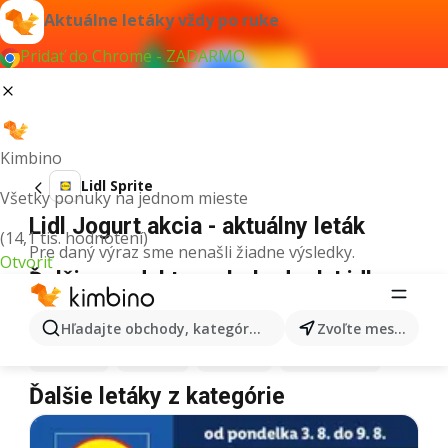
Aktuálne letáky vždy po ruke
Pridať do Chrome - ZADARMO
Kimbino
Lidl Sprite
Všetky ponuky na jednom mieste
Lidl Jogurt akcia - aktuálny leták
(14,1 tis. hodnotení)
Pre daný výraz sme nenašli žiadne výsledky.
Otvoriť
Ďalšie produkty v obchodoch Lidl
Lidl
Pizza
Lidl
Kiwi
Lidl
Mango
Lidl
Maslo
Hľadajte obchody, kategórie, produkty...
Zvoľte mesto
Lidl
Krúpy
Lidl
Med
Lidl
Káva
Lidl
Zmrzlina
Ďalšie letáky z kategórie