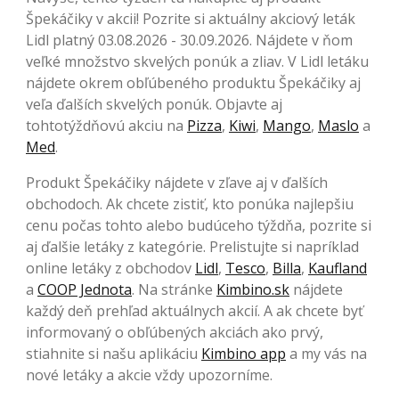
Špekáčiky v akcii! Pozrite si aktuálny akciový leták
Lidl platný 03.08.2026 - 30.09.2026. Nájdete v ňom
veľké množstvo skvelých ponúk a zliav. V Lidl letáku
nájdete okrem obľúbeného produktu Špekáčiky aj
veľa ďalších skvelých ponúk. Objavte aj
tohtotýždňovú akciu na
Pizza
,
Kiwi
,
Mango
,
Maslo
a
Med
.
Produkt Špekáčiky nájdete v zľave aj v ďalších
obchodoch. Ak chcete zistiť, kto ponúka najlepšiu
cenu počas tohto alebo budúceho týždňa, pozrite si
aj ďalšie letáky z kategórie. Prelistujte si napríklad
online letáky z obchodov
Lidl
,
Tesco
,
Billa
,
Kaufland
a
COOP Jednota
. Na stránke
Kimbino.sk
nájdete
každý deň prehľad aktuálnych akcií. A ak chcete byť
informovaný o obľúbených akciách ako prvý,
stiahnite si našu aplikáciu
Kimbino app
a my vás na
nové letáky a akcie vždy upozorníme.