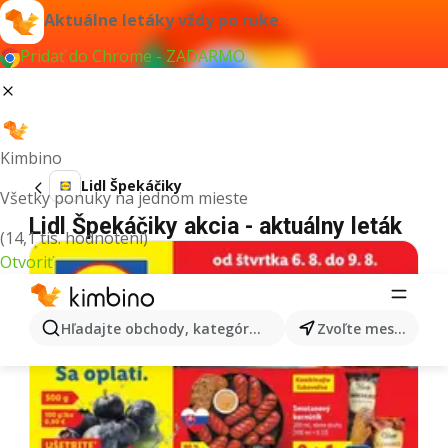
Aktuálne letáky vždy po ruke
Pridať do Chrome - ZADARMO
Kimbino
Lidl Špekáčiky
Všetky ponuky na jednom mieste
Lidl Špekáčiky akcia - aktuálny leták
(14,1 tis. hodnotení)
Otvoriť
Hľadajte obchody, kategórie, produkty...
Zvoľte mesto