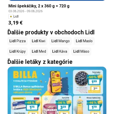
Mini špekáčiky, 2 x 360 g = 720 g
03.08.2026
-
09.08.2026
Lidl
3,19 €
Ďalšie produkty v obchodoch Lidl
Lidl
Pizza
Lidl
Kiwi
Lidl
Mango
Lidl
Maslo
Lidl
Krúpy
Lidl
Med
Lidl
Káva
Lidl
Mäso
Ďalšie letáky z kategórie