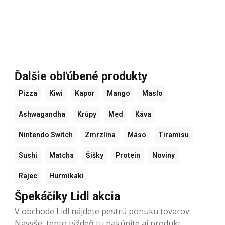
Ďalšie obľúbené produkty
Pizza
Kiwi
Kapor
Mango
Maslo
Ashwagandha
Krúpy
Med
Káva
Nintendo Switch
Zmrzlina
Mäso
Tiramisu
Sushi
Matcha
Šišky
Protein
Noviny
Rajec
Hurmikaki
Špekáčiky Lidl akcia
V obchode Lidl nájdete pestrú ponuku tovarov.
Navyše, tento týždeň tu nakúpite aj produkt