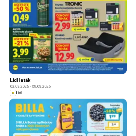
Lidl leták
03.08.2026
-
09.08.2026
Lidl