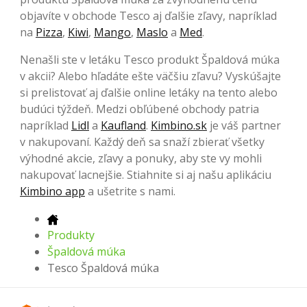
objavíte v obchode Tesco aj ďalšie zľavy, napríklad
na
Pizza
,
Kiwi
,
Mango
,
Maslo
a
Med
.
Nenašli ste v letáku Tesco produkt Špaldová múka
v akcii? Alebo hľadáte ešte väčšiu zľavu? Vyskúšajte
si prelistovať aj ďalšie online letáky na tento alebo
budúci týždeň. Medzi obľúbené obchody patria
napríklad
Lidl
a
Kaufland
.
Kimbino.sk
je váš partner
v nakupovaní. Každý deň sa snaží zbierať všetky
výhodné akcie, zľavy a ponuky, aby ste vy mohli
nakupovať lacnejšie. Stiahnite si aj našu aplikáciu
Kimbino app
a ušetrite s nami.
Produkty
Špaldová múka
Tesco Špaldová múka