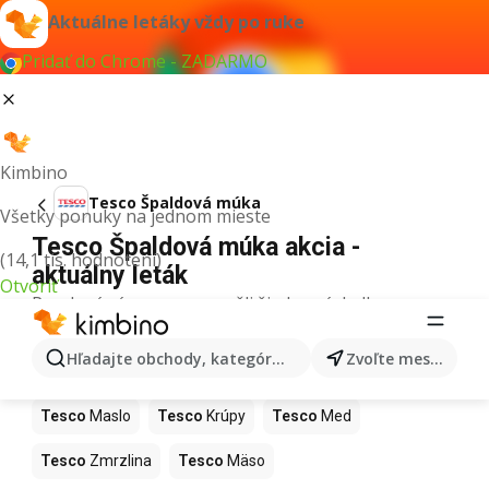
Aktuálne letáky vždy po ruke
Pridať do Chrome - ZADARMO
Kimbino
Tesco Špaldová múka
Všetky ponuky na jednom mieste
Tesco Špaldová múka akcia -
(14,1 tis. hodnotení)
aktuálny leták
Otvoriť
Pre daný výraz sme nenašli žiadne výsledky.
Ďalšie produkty v obchodoch Tesco
Hľadajte obchody, kategórie, produkty...
Zvoľte mesto
Tesco
Pizza
Tesco
Kiwi
Tesco
Mango
Tesco
Maslo
Tesco
Krúpy
Tesco
Med
Tesco
Zmrzlina
Tesco
Mäso