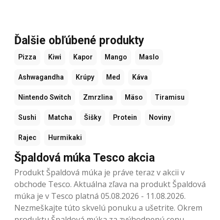
Ďalšie obľúbené produkty
Pizza
Kiwi
Kapor
Mango
Maslo
Ashwagandha
Krúpy
Med
Káva
Nintendo Switch
Zmrzlina
Mäso
Tiramisu
Sushi
Matcha
Šišky
Protein
Noviny
Rajec
Hurmikaki
Špaldová múka Tesco akcia
Produkt Špaldová múka je práve teraz v akcii v
obchode Tesco. Aktuálna zľava na produkt Špaldová
múka je v Tesco platná 05.08.2026 - 11.08.2026.
Nezmeškajte túto skvelú ponuku a ušetrite. Okrem
produktu Špaldová múka za zvýhodnenú cenu