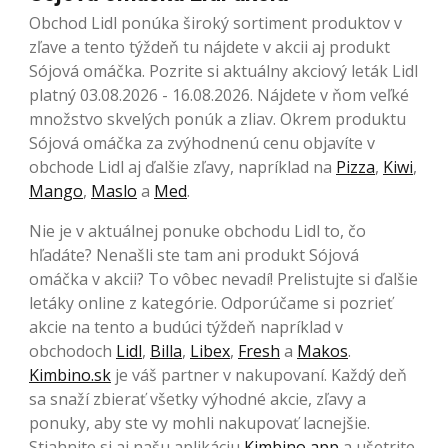
Obchod Lidl ponúka široký sortiment produktov v
zľave a tento týždeň tu nájdete v akcii aj produkt
Sójová omáčka. Pozrite si aktuálny akciový leták Lidl
platný 03.08.2026 - 16.08.2026. Nájdete v ňom veľké
množstvo skvelých ponúk a zliav. Okrem produktu
Sójová omáčka za zvýhodnenú cenu objavíte v
obchode Lidl aj ďalšie zľavy, napríklad na
Pizza
,
Kiwi
,
Mango
,
Maslo
a
Med
.
Nie je v aktuálnej ponuke obchodu Lidl to, čo
hľadáte? Nenašli ste tam ani produkt Sójová
omáčka v akcii? To vôbec nevadí! Prelistujte si ďalšie
letáky online z kategórie. Odporúčame si pozrieť
akcie na tento a budúci týždeň napríklad v
obchodoch
Lidl
,
Billa
,
Libex
,
Fresh
a
Makos
.
Kimbino.sk
je váš partner v nakupovaní. Každý deň
sa snaží zbierať všetky výhodné akcie, zľavy a
ponuky, aby ste vy mohli nakupovať lacnejšie.
Stiahnite si aj našu aplikáciu
Kimbino app
a ušetrite