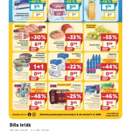
Billa leták
05.08.2026
-
11.08.2026