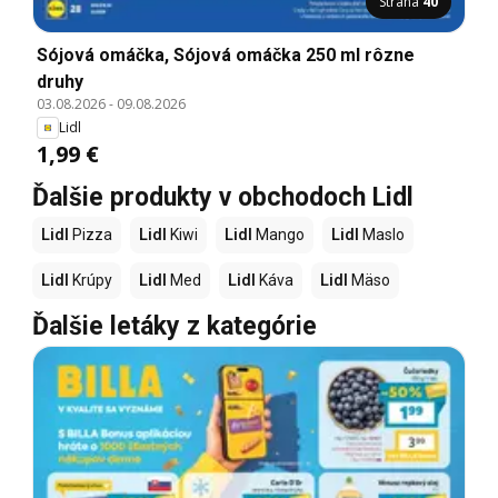
Strana
40
Sójová omáčka, Sójová omáčka 250 ml rôzne
druhy
03.08.2026
-
09.08.2026
Lidl
1,99 €
Ďalšie produkty v obchodoch Lidl
Lidl
Pizza
Lidl
Kiwi
Lidl
Mango
Lidl
Maslo
Lidl
Krúpy
Lidl
Med
Lidl
Káva
Lidl
Mäso
Ďalšie letáky z kategórie