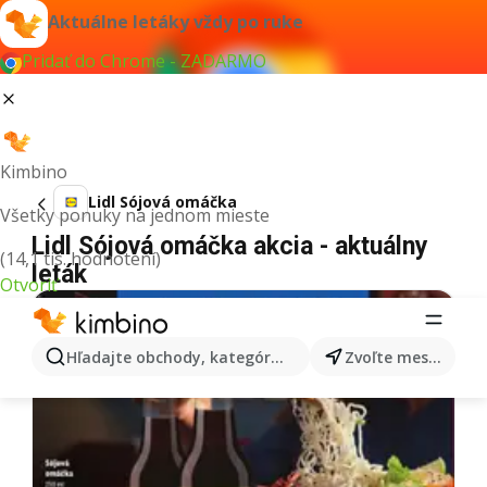
Aktuálne letáky vždy po ruke
Pridať do Chrome - ZADARMO
Kimbino
Lidl Sójová omáčka
Všetky ponuky na jednom mieste
Lidl Sójová omáčka akcia - aktuálny
(14,1 tis. hodnotení)
leták
Otvoriť
Hľadajte obchody, kategórie, produkty...
Zvoľte mesto