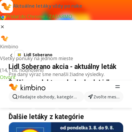
Aktuálne letáky vždy po ruke
Pridať do Chrome - ZADARMO
Kimbino
Lidl Soberano
Všetky ponuky na jednom mieste
Lidl Soberano akcia - aktuálny leták
(14,1 tis. hodnotení)
Pre daný výraz sme nenašli žiadne výsledky.
Otvoriť
Ďalšie produkty v obchodoch Lidl
Lidl
Pizza
Lidl
Kiwi
Lidl
Mango
Lidl
Maslo
Hľadajte obchody, kategórie, produkty...
Zvoľte mesto
Lidl
Krúpy
Lidl
Med
Lidl
Zmrzlina
Lidl
Mäso
Ďalšie letáky z kategórie