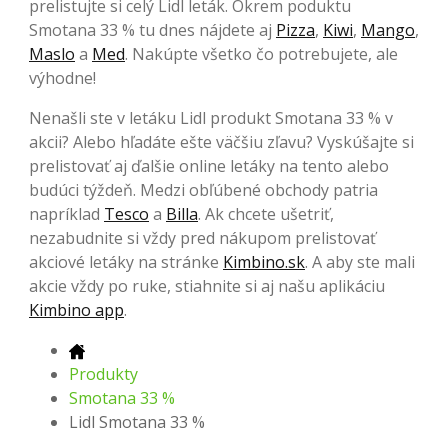
prelistujte si celý Lidl leták. Okrem poduktu
Smotana 33 % tu dnes nájdete aj
Pizza
,
Kiwi
,
Mango
,
Maslo
a
Med
. Nakúpte všetko čo potrebujete, ale
výhodne!
Nenašli ste v letáku Lidl produkt Smotana 33 % v
akcii? Alebo hľadáte ešte väčšiu zľavu? Vyskúšajte si
prelistovať aj ďalšie online letáky na tento alebo
budúci týždeň. Medzi obľúbené obchody patria
napríklad
Tesco
a
Billa
. Ak chcete ušetriť,
nezabudnite si vždy pred nákupom prelistovať
akciové letáky na stránke
Kimbino.sk
. A aby ste mali
akcie vždy po ruke, stiahnite si aj našu aplikáciu
Kimbino app
.
Produkty
Smotana 33 %
Lidl Smotana 33 %