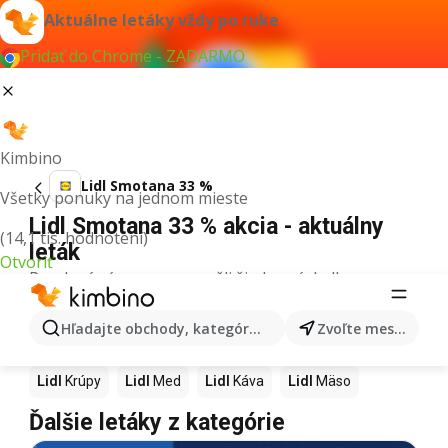
Aktuálne letáky vždy po ruke
Pridať do Chrome - ZADARMO
Kimbino
Lidl Smotana 33 %
Všetky ponuky na jednom mieste
Lidl Smotana 33 % akcia - aktuálny
(14,1 tis. hodnotení)
leták
Otvoriť
Pre daný výraz sme nenašli žiadne výsledky.
Ďalšie produkty v obchodoch Lidl
Hľadajte obchody, kategórie, produkty...
Zvoľte mesto
Lidl
Pizza
Lidl
Kiwi
Lidl
Mango
Lidl
Maslo
Lidl
Krúpy
Lidl
Med
Lidl
Káva
Lidl
Mäso
Ďalšie letáky z kategórie