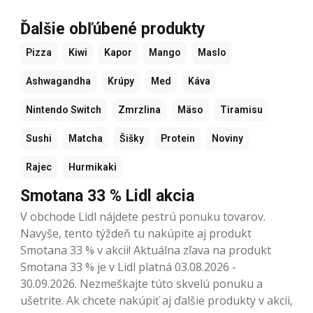
Ďalšie obľúbené produkty
Pizza
Kiwi
Kapor
Mango
Maslo
Ashwagandha
Krúpy
Med
Káva
Nintendo Switch
Zmrzlina
Mäso
Tiramisu
Sushi
Matcha
Šišky
Protein
Noviny
Rajec
Hurmikaki
Smotana 33 % Lidl akcia
V obchode Lidl nájdete pestrú ponuku tovarov.
Navyše, tento týždeň tu nakúpite aj produkt
Smotana 33 % v akcii! Aktuálna zľava na produkt
Smotana 33 % je v Lidl platná 03.08.2026 -
30.09.2026. Nezmeškajte túto skvelú ponuku a
ušetrite. Ak chcete nakúpiť aj ďalšie produkty v akcii,