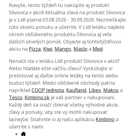
Navyše, tento týždeň tu nakúpite aj produkt
Slivovica v akcii! Aktuálna zľava na produkt Slivovica
je v Lidl platná 03.08.2026 - 30.09.2026. Nezmeškajte
túto skvelú ponuku a ušetrite. V Lidl letáku nájdete
okrem obľúbeného produktu Slivovica aj veľa
ďalších skvelých ponúk. Objavte aj tohtotýždňovú
akciu na
Pizza
,
Kiwi
,
Mango
,
Maslo
a
Med
.
Nenašli ste v letáku Lidl produkt Slivovica v akcii?
Alebo hľadáte ešte väčšiu zľavu? Vyskúšajte si
prelistovať aj ďalšie online letáky na tento alebo
budúci týždeň. Medzi obľúbené obchody patria
napríklad
COOP Jednota
,
Kaufland
,
Libex
,
Makos
a
Tesco
.
Kimbino.sk
je váš partner v nakupovaní.
Každý deň sa snaží zbierať všetky výhodné akcie,
zľavy a ponuky, aby ste vy mohli nakupovať
lacnejšie. Stiahnite si aj našu aplikáciu
Kimbino
a
ušetrite s nami.