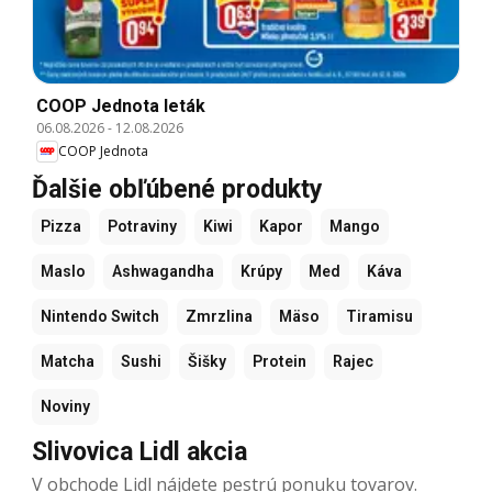
COOP Jednota leták
06.08.2026
-
12.08.2026
COOP Jednota
Ďalšie obľúbené produkty
Pizza
Potraviny
Kiwi
Kapor
Mango
Maslo
Ashwagandha
Krúpy
Med
Káva
Nintendo Switch
Zmrzlina
Mäso
Tiramisu
Matcha
Sushi
Šišky
Protein
Rajec
Noviny
Slivovica Lidl akcia
V obchode Lidl nájdete pestrú ponuku tovarov.