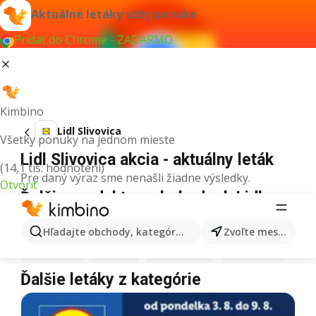
Aktuálne letáky vždy po ruke
Pridať do Chrome - ZADARMO
Kimbino
Lidl Slivovica
Všetky ponuky na jednom mieste
Lidl Slivovica akcia - aktuálny leták
(14,1 tis. hodnotení)
Pre daný výraz sme nenašli žiadne výsledky.
Otvoriť
Ďalšie produkty v obchodoch Lidl
Lidl
Maslo
Lidl
Káva
Lidl
Pizza
Lidl
Kiwi
Hľadajte obchody, kategórie, produkty...
Zvoľte mesto
Lidl
Mango
Lidl
Med
Lidl
Zmrzlina
Lidl
Matcha
Ďalšie letáky z kategórie