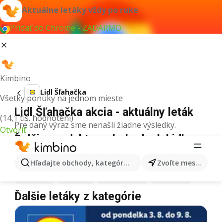
Aktuálne letáky vždy po ruke
Pridať do Chrome - ZADARMO
Kimbino
Lidl Šľahačka
Všetky ponuky na jednom mieste
Lidl Šľahačka akcia - aktuálny leták
(14,1 tis. hodnotení)
Pre daný výraz sme nenašli žiadne výsledky.
Otvoriť
Ďalšie produkty v obchodoch Lidl
Lidl
Pizza
Lidl
Kiwi
Lidl
Mango
Lidl
Maslo
Hľadajte obchody, kategórie, produkty...
Zvoľte mesto
Lidl
Krúpy
Lidl
Med
Lidl
Zmrzlina
Lidl
Mäso
Ďalšie letáky z kategórie