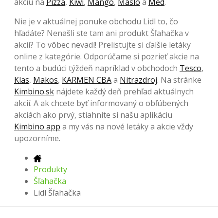
akciu na
Pizza
,
Kiwi
,
Mango
,
Maslo
a
Med
.
Nie je v aktuálnej ponuke obchodu Lidl to, čo
hľadáte? Nenašli ste tam ani produkt Šľahačka v
akcii? To vôbec nevadí! Prelistujte si ďalšie letáky
online z kategórie. Odporúčame si pozrieť akcie na
tento a budúci týždeň napríklad v obchodoch
Tesco
,
Klas
,
Makos
,
KARMEN CBA
a
Nitrazdroj
. Na stránke
Kimbino.sk
nájdete každý deň prehľad aktuálnych
akcií. A ak chcete byť informovaný o obľúbených
akciách ako prvý, stiahnite si našu aplikáciu
Kimbino app
a my vás na nové letáky a akcie vždy
upozorníme.
Produkty
Šľahačka
Lidl Šľahačka