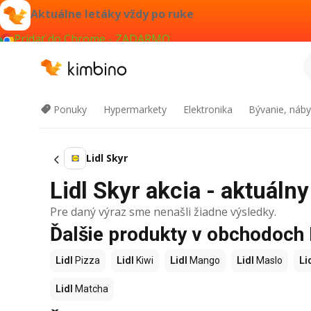
Aktuálne letáky vždy po ruke
Pridať do Chrome - ZADARMO
Ponuky
Hypermarkety
Elektronika
Bývanie, náby
Lidl Skyr
Lidl Skyr akcia - aktuálny
Pre daný výraz sme nenašli žiadne výsledky.
Ďalšie produkty v obchodoch 
Lidl
Pizza
Lidl
Kiwi
Lidl
Mango
Lidl
Maslo
Li
Lidl
Matcha