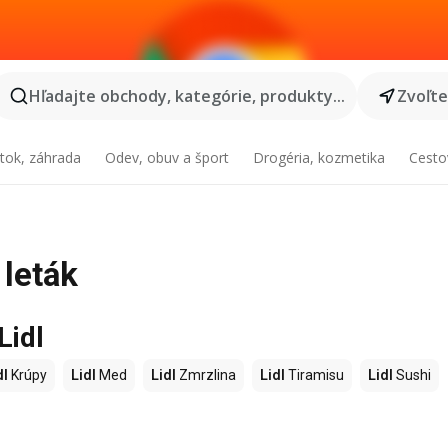
Hľadajte obchody, kategórie, produkty...
Zvoľt
tok, záhrada
Odev, obuv a šport
Drogéria, kozmetika
Cesto
 leták
Lidl
dl
Krúpy
Lidl
Med
Lidl
Zmrzlina
Lidl
Tiramisu
Lidl
Sushi