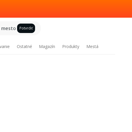
e mesto
Potvrdiť
vanie
Ostatné
Magazín
Produkty
Mestá