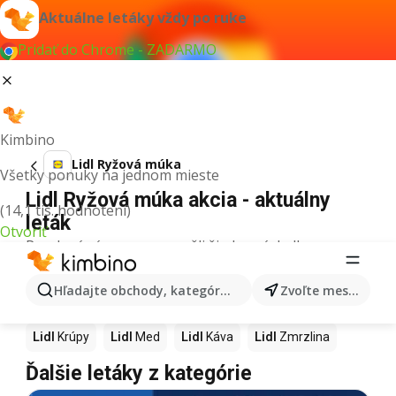
Aktuálne letáky vždy po ruke
Pridať do Chrome - ZADARMO
Kimbino
Lidl Ryžová múka
Všetky ponuky na jednom mieste
Lidl Ryžová múka akcia - aktuálny
(14,1 tis. hodnotení)
leták
Otvoriť
Pre daný výraz sme nenašli žiadne výsledky.
Ďalšie produkty v obchodoch Lidl
Hľadajte obchody, kategórie, produkty...
Zvoľte mesto
Lidl
Pizza
Lidl
Kiwi
Lidl
Mango
Lidl
Maslo
Lidl
Krúpy
Lidl
Med
Lidl
Káva
Lidl
Zmrzlina
Ďalšie letáky z kategórie