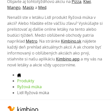
Objavte aj tohtotýždňovú akciu na
Pizza
,
Kiwi
,
Mango
,
Maslo
a
Med
.
Nenašli ste v letáku Lidl produkt Ryžová múka v
akcii? Alebo hľadáte ešte väčšiu zľavu? Vyskúšajte si
prelistovať aj ďalšie online letáky na tento alebo
budúci týždeň. Medzi obľúbené obchody patria
napríklad
Metro
. Na stránke
Kimbino.sk
nájdete
každý deň prehľad aktuálnych akcií. A ak chcete byť
informovaný o obľúbených akciách ako prvý,
stiahnite si našu aplikáciu
Kimbino app
a my vás na
nové letáky a akcie vždy upozorníme.
Produkty
Ryžová múka
Lidl Ryžová múka