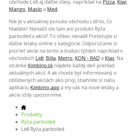
obchode Lidl aj ďalšie zľavy, napríklad na
Pizza
,
Kiwi
,
Mango
,
Maslo
a
Med
.
Nie je v aktuálnej ponuke obchodu Lidl to, čo
hľadáte? Nenašli ste tam ani produkt Ryža
parboiled v akcii? To vôbec nevadí! Prelistujte si
ďalšie letáky online z kategórie. Odporúčame si
pozrieť akcie na tento a budúci týždeň napríklad v
obchodoch
Lidl
,
Billa
,
Metro
,
KON - RAD
a
Klas
. Na
stránke
Kimbino.sk
nájdete každý deň prehľad
aktuálnych akcií. A ak chcete byť informovaný o
obľúbených akciách ako prvý, stiahnite si našu
aplikáciu
Kimbino app
a my vás na nové letáky a
akcie vždy upozorníme.
Produkty
Ryža parboiled
Lidl Ryža parboiled