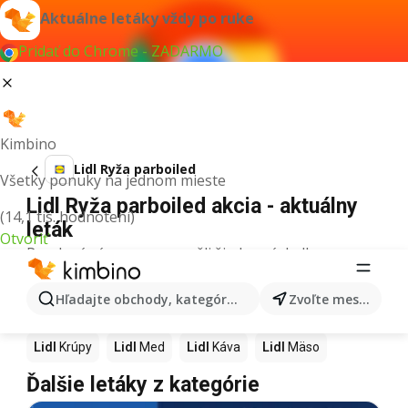
Aktuálne letáky vždy po ruke
Pridať do Chrome - ZADARMO
Kimbino
Lidl Ryža parboiled
Všetky ponuky na jednom mieste
Lidl Ryža parboiled akcia - aktuálny
(14,1 tis. hodnotení)
leták
Otvoriť
Pre daný výraz sme nenašli žiadne výsledky.
Ďalšie produkty v obchodoch Lidl
Hľadajte obchody, kategórie, produkty...
Zvoľte mesto
Lidl
Pizza
Lidl
Kiwi
Lidl
Mango
Lidl
Maslo
Lidl
Krúpy
Lidl
Med
Lidl
Káva
Lidl
Mäso
Ďalšie letáky z kategórie