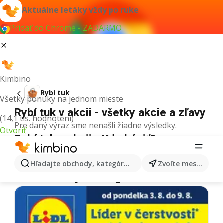
Aktuálne letáky vždy po ruke
Pridať do Chrome - ZADARMO
Kimbino
Rybí tuk
Všetky ponuky na jednom mieste
Rybí tuk v akcii - všetky akcie a zľavy
(14,1 tis. hodnotení)
Pre daný výraz sme nenašli žiadne výsledky.
Otvoriť
Rybí tuk v akcii - Kde kúpiť?
Tesco
Rybí tuk
Lidl
Rybí tuk
Kaufland
Rybí tuk
Hľadajte obchody, kategórie, produkty...
Zvoľte mesto
Ďalšie letáky z kategórie