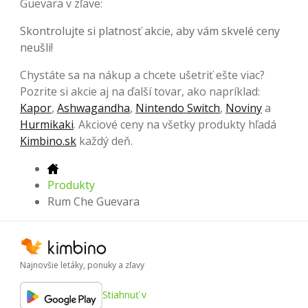
Guevara v zľave:
Skontrolujte si platnosť akcie, aby vám skvelé ceny
neušli!
Chystáte sa na nákup a chcete ušetriť ešte viac?
Pozrite si akcie aj na ďalší tovar, ako napríklad:
Kapor
,
Ashwagandha
,
Nintendo Switch
,
Noviny
a
Hurmikaki
. Akciové ceny na všetky produkty hľadá
Kimbino.sk
každý deň.
Produkty
Rum Che Guevara
Najnovšie letáky, ponuky a zľavy
Stiahnuť v