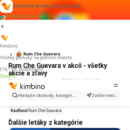
Aktuálne letáky vždy po ruke
Pridať do Chrome - ZADARMO
Kimbino
Rum Che Guevara
Všetky ponuky na jednom mieste
Rum Che Guevara v akcii - všetky
(14,1 tis. hodnotení)
akcie a zľavy
Otvoriť
Pre daný výraz sme nenašli žiadne výsledky.
Rum Che Guevara v akcii - Kde kúpiť?
Hľadajte obchody, kategórie, produkty...
Zvoľte mesto
Tesco
Rum Che Guevara
Lidl
Rum Che Guevara
Kaufland
Rum Che Guevara
Ďalšie letáky z kategórie