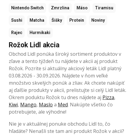
Nintendo Switch
Zmrzlina
Mäso
Tiramisu
Sushi
Matcha
Šišky
Protein
Noviny
Rajec
Hurmikaki
Rožok Lidl akcia
Obchod Lidl ponúka široký sortiment produktov v
zľave a tento týždeň tu nájdete v akcii aj produkt
Rožok. Pozrite si aktuálny akciový leták Lidl platný
03.08.2026 - 30.09.2026. Nájdete v ňom veľké
množstvo skvelých ponúk a zliav. Ak chcete nakúpiť
aj ďalšie produkty v akcii, prelistujte si celý Lidl leták.
Okrem poduktu Rožok tu dnes nájdete aj
Pizza
,
Kiwi
,
Mango
,
Maslo
a
Med
. Nakúpte všetko čo
potrebujete, ale výhodne!
Nie je v aktuálnej ponuke obchodu Lidl to, čo
hľadáte? Nenašli ste tam ani produkt Rožok v akcii?