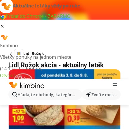
Aktuálne letáky vždy po ruke
Pridať do Chrome - ZADARMO
Kimbino
Lidl Rožok
Všetky ponuky na jednom mieste
Lidl Rožok akcia - aktuálny leták
(14,1 tis. hodnotení)
Otvoriť
Hľadajte obchody, kategórie, produkty...
Zvoľte mesto