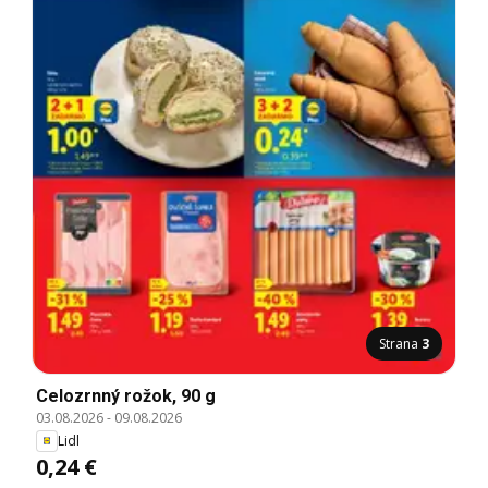
Strana
3
Celozrnný rožok, 90 g
03.08.2026
-
09.08.2026
Lidl
0,24 €