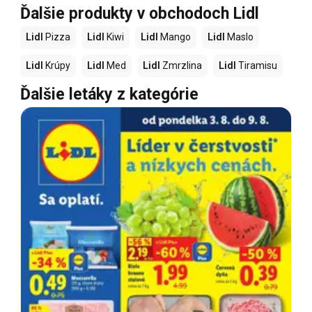
Ďalšie produkty v obchodoch Lidl
Lidl
Pizza
Lidl
Kiwi
Lidl
Mango
Lidl
Maslo
Lidl
Krúpy
Lidl
Med
Lidl
Zmrzlina
Lidl
Tiramisu
Ďalšie letáky z kategórie