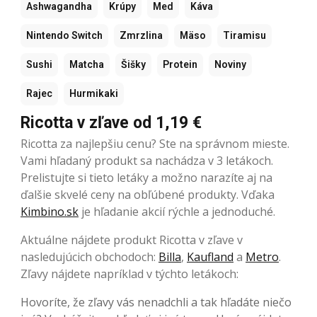
Ashwagandha
Krúpy
Med
Káva
Nintendo Switch
Zmrzlina
Mäso
Tiramisu
Sushi
Matcha
Šišky
Protein
Noviny
Rajec
Hurmikaki
Ricotta v zľave od 1,19 €
Ricotta za najlepšiu cenu? Ste na správnom mieste.
Vami hľadaný produkt sa nachádza v 3 letákoch.
Prelistujte si tieto letáky a možno narazíte aj na
ďalšie skvelé ceny na obľúbené produkty. Vďaka
Kimbino.sk
je hľadanie akcií rýchle a jednoduché.
Aktuálne nájdete produkt Ricotta v zľave v
nasledujúcich obchodoch:
Billa
,
Kaufland
a
Metro
.
Zľavy nájdete napríklad v týchto letákoch:
Hovoríte, že zľavy vás nenadchli a tak hľadáte niečo