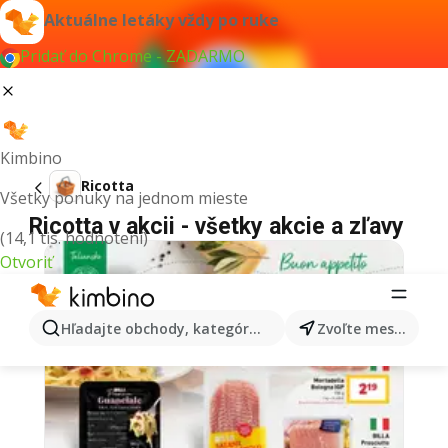
Aktuálne letáky vždy po ruke
Pridať do Chrome - ZADARMO
Kimbino
Ricotta
Všetky ponuky na jednom mieste
Ricotta v akcii - všetky akcie a zľavy
(14,1 tis. hodnotení)
Otvoriť
Hľadajte obchody, kategórie, produkty...
Zvoľte mesto