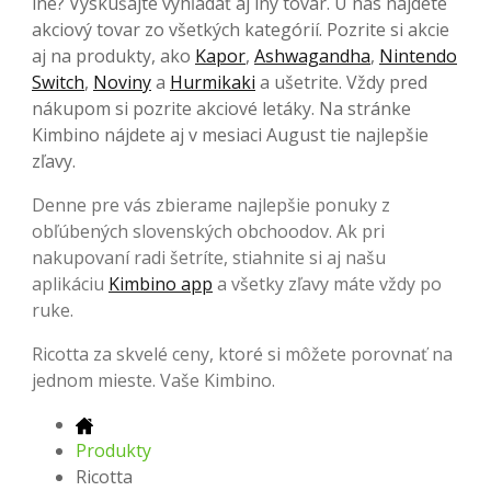
iné? Vyskúšajte vyhľadať aj iný tovar. U nás nájdete
akciový tovar zo všetkých kategórií. Pozrite si akcie
aj na produkty, ako
Kapor
,
Ashwagandha
,
Nintendo
Switch
,
Noviny
a
Hurmikaki
a ušetrite. Vždy pred
nákupom si pozrite akciové letáky. Na stránke
Kimbino nájdete aj v mesiaci August tie najlepšie
zľavy.
Denne pre vás zbierame najlepšie ponuky z
obľúbených slovenských obchoodov. Ak pri
nakupovaní radi šetríte, stiahnite si aj našu
aplikáciu
Kimbino app
a všetky zľavy máte vždy po
ruke.
Ricotta za skvelé ceny, ktoré si môžete porovnať na
jednom mieste. Vaše Kimbino.
Produkty
Ricotta