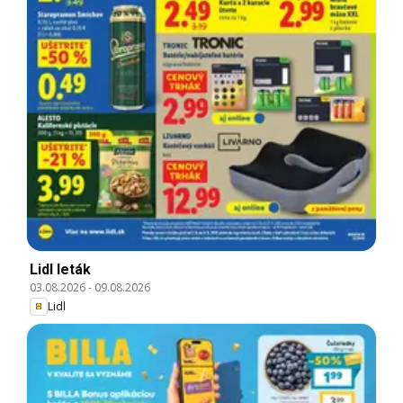
Lidl leták
03.08.2026
-
09.08.2026
Lidl