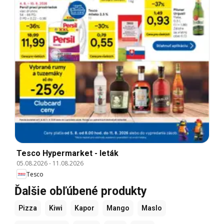
Tesco Hypermarket - leták
05.08.2026
-
11.08.2026
Tesco
Ďalšie obľúbené produkty
Pizza
Kiwi
Kapor
Mango
Maslo