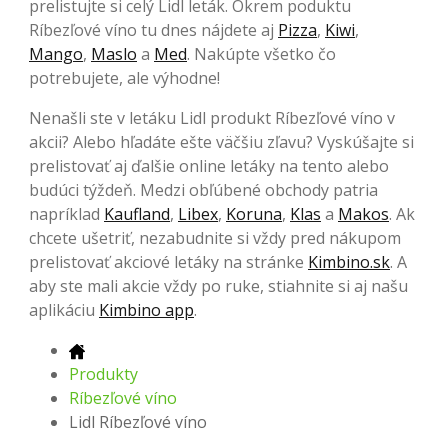
prelistujte si celý Lidl leták. Okrem poduktu
Ríbezľové víno tu dnes nájdete aj
Pizza
,
Kiwi
,
Mango
,
Maslo
a
Med
. Nakúpte všetko čo
potrebujete, ale výhodne!
Nenašli ste v letáku Lidl produkt Ríbezľové víno v
akcii? Alebo hľadáte ešte väčšiu zľavu? Vyskúšajte si
prelistovať aj ďalšie online letáky na tento alebo
budúci týždeň. Medzi obľúbené obchody patria
napríklad
Kaufland
,
Libex
,
Koruna
,
Klas
a
Makos
. Ak
chcete ušetriť, nezabudnite si vždy pred nákupom
prelistovať akciové letáky na stránke
Kimbino.sk
. A
aby ste mali akcie vždy po ruke, stiahnite si aj našu
aplikáciu
Kimbino app
.
Produkty
Ríbezľové víno
Lidl Ríbezľové víno