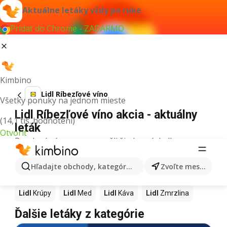
Aktuálne letáky vždy po ruke
Pridať do Chrome - ZADARMO
Kimbino
Lidl Ríbezľové víno
Všetky ponuky na jednom mieste
Lidl Ríbezľové víno akcia - aktuálny
(14,1 tis. hodnotení)
leták
Otvoriť
Pre daný výraz sme nenašli žiadne výsledky.
Ďalšie produkty v obchodoch Lidl
Hľadajte obchody, kategórie, produkty...
Zvoľte mesto
Lidl
Pizza
Lidl
Kiwi
Lidl
Mango
Lidl
Maslo
Lidl
Krúpy
Lidl
Med
Lidl
Káva
Lidl
Zmrzlina
Ďalšie letáky z kategórie