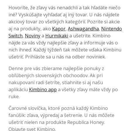
Hovoríte, že zľavy vás nenadchli a tak hľadáte niečo
iné? Vyskúšajte vyhľadať aj iný tovar. U nás nájdete
akciový tovar zo všetkých kategórií. Pozrite si akcie
aj na produkty, ako
Kapor
,
Ashwagandha
,
Nintendo
Switch
,
Noviny
a
Hurmikaki
a ušetrite. Kimbino
nájde za vás vždy najlepšie zľavy a informuje vás o
nich ihneď. Každý týždeň tak môžete vďaka Kimbinu
ušetriť. Prihláste sa u nás na odber noviniek.
Denne pre vás zbierame najlepšie ponuky z
obľúbených slovenských obchoodov. Ak pri
nakupovaní radi šetríte, stiahnite si aj našu
aplikáciu
Kimbino app
a všetky zľavy máte vždy po
ruke.
Čarovné slovíčka, ktoré pozná každý Kimbino
fanúšik: zľava, výpredaj a šetrenie. U nás môžete
ušetriť nielen na produkte Republica Honey.
Objavte svet Kimbino.