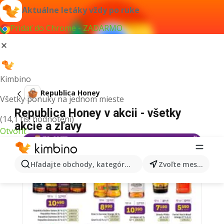
Aktuálne letáky vždy po ruke
Pridať do Chrome - ZADARMO
Kimbino
Republica Honey
Všetky ponuky na jednom mieste
Republica Honey v akcii - všetky
(14,1 tis. hodnotení)
akcie a zľavy
Otvoriť
Hľadajte obchody, kategórie, produkty...
Zvoľte mesto