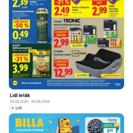
Lidl leták
03.08.2026
-
09.08.2026
Lidl