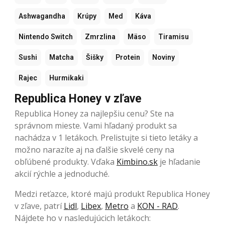
Ashwagandha
Krúpy
Med
Káva
Nintendo Switch
Zmrzlina
Mäso
Tiramisu
Sushi
Matcha
Šišky
Protein
Noviny
Rajec
Hurmikaki
Republica Honey v zľave
Republica Honey za najlepšiu cenu? Ste na
správnom mieste. Vami hľadaný produkt sa
nachádza v 1 letákoch. Prelistujte si tieto letáky a
možno narazíte aj na ďalšie skvelé ceny na
obľúbené produkty. Vďaka
Kimbino.sk
je hľadanie
akcií rýchle a jednoduché.
Medzi reťazce, ktoré majú produkt Republica Honey
v zľave, patrí
Lidl
,
Libex
,
Metro
a
KON - RAD
.
Nájdete ho v nasledujúcich letákoch: