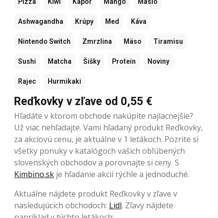
Pizza
Kiwi
Kapor
Mango
Maslo
Ashwagandha
Krúpy
Med
Káva
Nintendo Switch
Zmrzlina
Mäso
Tiramisu
Sushi
Matcha
Šišky
Protein
Noviny
Rajec
Hurmikaki
Reďkovky v zľave od 0,55 €
Hľadáte v ktorom obchode nakúpite najlacnejšie?
Už viac nehľadajte. Vami hľadaný produkt Reďkovky,
za akciovú cenu, je aktuálne v 1 letákoch. Pozrite si
všetky ponuky v katalógoch vašich obľúbených
slovenských obchodov a porovnajte si ceny. S
Kimbino.sk
je hľadanie akcií rýchle a jednoduché.
Aktuálne nájdete produkt Reďkovky v zľave v
nasledujúcich obchodoch:
Lidl
. Zľavy nájdete
napríklad v týchto letákoch: