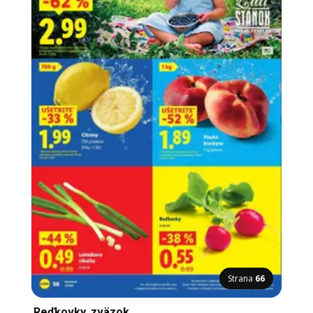
Strana
66
Reďkovky, zväzok