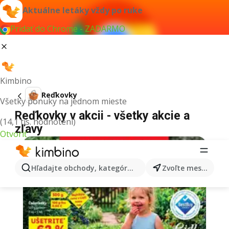
Aktuálne letáky vždy po ruke
Pridať do Chrome - ZADARMO
Kimbino
Reďkovky
Všetky ponuky na jednom mieste
Reďkovky v akcii - všetky akcie a
(14,1 tis. hodnotení)
zľavy
Otvoriť
Hľadajte obchody, kategórie, produkty...
Zvoľte mesto