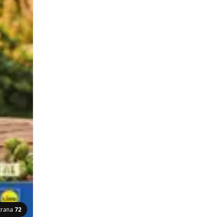
trana
72