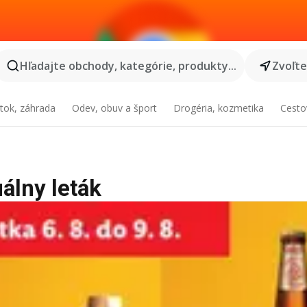
Hľadajte obchody, kategórie, produkty...
Zvoľt
tok, záhrada
Odev, obuv a šport
Drogéria, kozmetika
Cesto
uálny leták