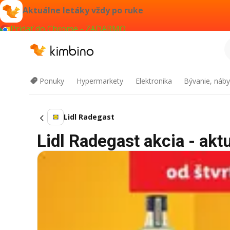
Aktuálne letáky vždy po ruke
Pridať do Chrome - ZADARMO
Ponuky
Hypermarkety
Elektronika
Bývanie, náby
Lidl Radegast
Lidl Radegast akcia - akt