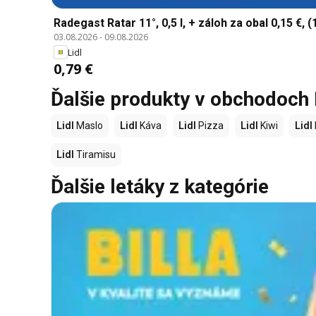
Radegast Ratar 11°, 0,5 l, + záloh za obal 0,15 €, (1
03.08.2026
-
09.08.2026
Lidl
0,79 €
Ďalšie produkty v obchodoch 
Lidl
Maslo
Lidl
Káva
Lidl
Pizza
Lidl
Kiwi
Lidl
Lidl
Tiramisu
Ďalšie letáky z kategórie