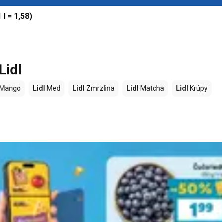
 l = 1,58)
Lidl
Mango
Lidl
Med
Lidl
Zmrzlina
Lidl
Matcha
Lidl
Krúpy