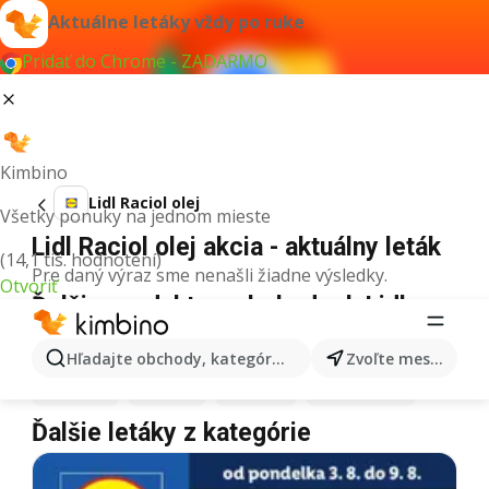
Aktuálne letáky vždy po ruke
Pridať do Chrome - ZADARMO
Kimbino
Lidl Raciol olej
Všetky ponuky na jednom mieste
Lidl Raciol olej akcia - aktuálny leták
(14,1 tis. hodnotení)
Pre daný výraz sme nenašli žiadne výsledky.
Otvoriť
Ďalšie produkty v obchodoch Lidl
Lidl
Pizza
Lidl
Kiwi
Lidl
Mango
Lidl
Maslo
Hľadajte obchody, kategórie, produkty...
Zvoľte mesto
Lidl
Krúpy
Lidl
Med
Lidl
Káva
Lidl
Zmrzlina
Ďalšie letáky z kategórie