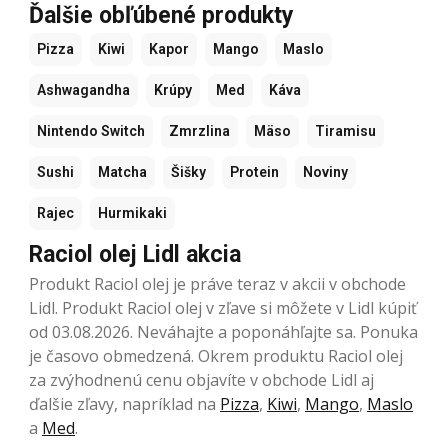
Ďalšie obľúbené produkty
Pizza
Kiwi
Kapor
Mango
Maslo
Ashwagandha
Krúpy
Med
Káva
Nintendo Switch
Zmrzlina
Mäso
Tiramisu
Sushi
Matcha
Šišky
Protein
Noviny
Rajec
Hurmikaki
Raciol olej Lidl akcia
Produkt Raciol olej je práve teraz v akcii v obchode
Lidl. Produkt Raciol olej v zľave si môžete v Lidl kúpiť
od 03.08.2026. Neváhajte a poponáhľajte sa. Ponuka
je časovo obmedzená. Okrem produktu Raciol olej
za zvýhodnenú cenu objavíte v obchode Lidl aj
ďalšie zľavy, napríklad na
Pizza
,
Kiwi
,
Mango
,
Maslo
a
Med
.