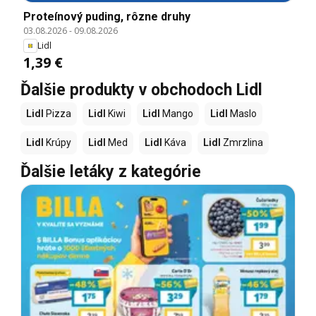
Proteínový puding, rôzne druhy
03.08.2026
-
09.08.2026
Lidl
1,39 €
Ďalšie produkty v obchodoch Lidl
Lidl
Pizza
Lidl
Kiwi
Lidl
Mango
Lidl
Maslo
Lidl
Krúpy
Lidl
Med
Lidl
Káva
Lidl
Zmrzlina
Ďalšie letáky z kategórie