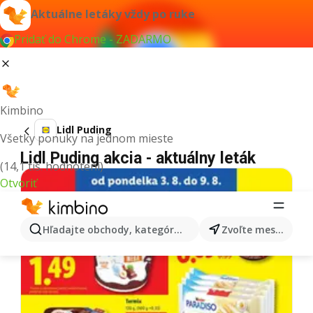
Aktuálne letáky vždy po ruke
Pridať do Chrome - ZADARMO
Kimbino
Lidl Puding
Všetky ponuky na jednom mieste
Lidl Puding akcia - aktuálny leták
(14,1 tis. hodnotení)
Otvoriť
Hľadajte obchody, kategórie, produkty...
Zvoľte mesto