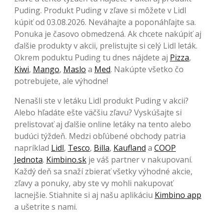
Puding. Produkt Puding v zľave si môžete v Lidl
kúpiť od 03.08.2026. Neváhajte a poponáhľajte sa.
Ponuka je časovo obmedzená. Ak chcete nakúpiť aj
ďalšie produkty v akcii, prelistujte si celý Lidl leták.
Okrem poduktu Puding tu dnes nájdete aj
Pizza
,
Kiwi
,
Mango
,
Maslo
a
Med
. Nakúpte všetko čo
potrebujete, ale výhodne!
Nenašli ste v letáku Lidl produkt Puding v akcii?
Alebo hľadáte ešte väčšiu zľavu? Vyskúšajte si
prelistovať aj ďalšie online letáky na tento alebo
budúci týždeň. Medzi obľúbené obchody patria
napríklad
Lidl
,
Tesco
,
Billa
,
Kaufland
a
COOP
Jednota
.
Kimbino.sk
je váš partner v nakupovaní.
Každý deň sa snaží zbierať všetky výhodné akcie,
zľavy a ponuky, aby ste vy mohli nakupovať
lacnejšie. Stiahnite si aj našu aplikáciu
Kimbino app
a ušetrite s nami.