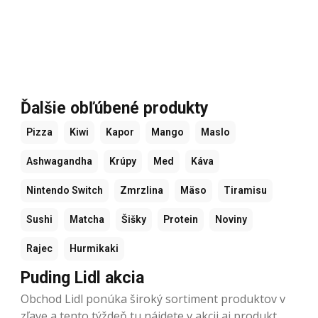
Ďalšie obľúbené produkty
Pizza
Kiwi
Kapor
Mango
Maslo
Ashwagandha
Krúpy
Med
Káva
Nintendo Switch
Zmrzlina
Mäso
Tiramisu
Sushi
Matcha
Šišky
Protein
Noviny
Rajec
Hurmikaki
Puding Lidl akcia
Obchod Lidl ponúka široký sortiment produktov v
zľave a tento týždeň tu nájdete v akcii aj produkt