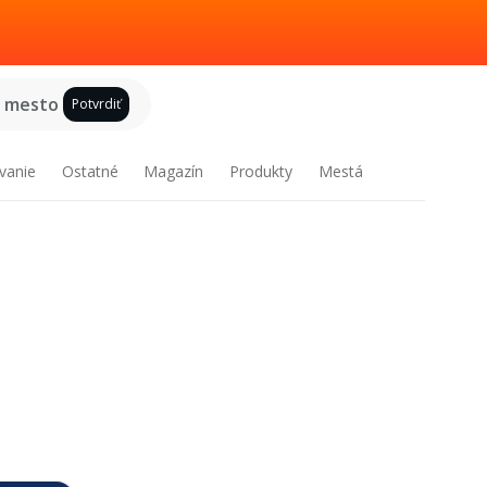
e mesto
Potvrdiť
vanie
Ostatné
Magazín
Produkty
Mestá