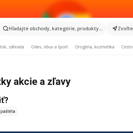
Hľadajte obchody, kategórie, produkty...
Zvoľt
tok, záhrada
Odev, obuv a šport
Drogéria, kozmetika
Cesto
tky akcie a zľavy
iť?
 paštéta