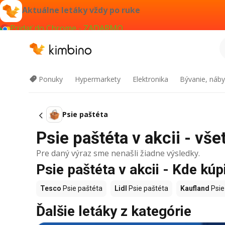
Aktuálne letáky vždy po ruke
Pridať do Chrome - ZADARMO
Ponuky
Hypermarkety
Elektronika
Bývanie, náby
Psie paštéta
Psie paštéta v akcii - vše
Pre daný výraz sme nenašli žiadne výsledky.
Psie paštéta v akcii - Kde kúp
Tesco
Psie paštéta
Lidl
Psie paštéta
Kaufland
Psie
Ďalšie letáky z kategórie