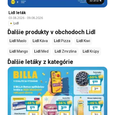
Strana
4
Lidl leták
03.08.2026
-
09.08.2026
Lidl
Ďalšie produkty v obchodoch Lidl
Lidl
Maslo
Lidl
Káva
Lidl
Pizza
Lidl
Kiwi
Lidl
Mango
Lidl
Med
Lidl
Zmrzlina
Lidl
Krúpy
Ďalšie letáky z kategórie