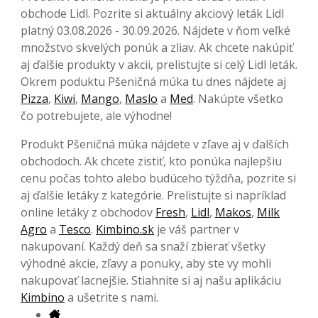
obchode Lidl. Pozrite si aktuálny akciový leták Lidl
platný 03.08.2026 - 30.09.2026. Nájdete v ňom veľké
množstvo skvelých ponúk a zliav. Ak chcete nakúpiť
aj ďalšie produkty v akcii, prelistujte si celý Lidl leták.
Okrem poduktu Pšeničná múka tu dnes nájdete aj
Pizza
,
Kiwi
,
Mango
,
Maslo
a
Med
. Nakúpte všetko
čo potrebujete, ale výhodne!
Produkt Pšeničná múka nájdete v zľave aj v ďalších
obchodoch. Ak chcete zistiť, kto ponúka najlepšiu
cenu počas tohto alebo budúceho týždňa, pozrite si
aj ďalšie letáky z kategórie. Prelistujte si napríklad
online letáky z obchodov
Fresh
,
Lidl
,
Makos
,
Milk
Agro
a
Tesco
.
Kimbino.sk
je váš partner v
nakupovaní. Každý deň sa snaží zbierať všetky
výhodné akcie, zľavy a ponuky, aby ste vy mohli
nakupovať lacnejšie. Stiahnite si aj našu aplikáciu
Kimbino
a ušetrite s nami.