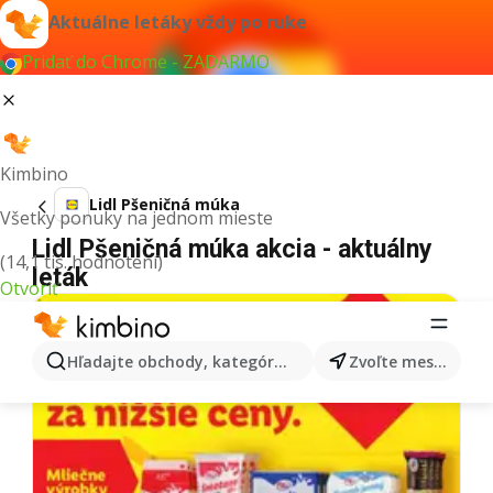
Aktuálne letáky vždy po ruke
Pridať do Chrome - ZADARMO
Kimbino
Lidl Pšeničná múka
Všetky ponuky na jednom mieste
Lidl Pšeničná múka akcia - aktuálny
(14,1 tis. hodnotení)
leták
Otvoriť
Hľadajte obchody, kategórie, produkty...
Zvoľte mesto