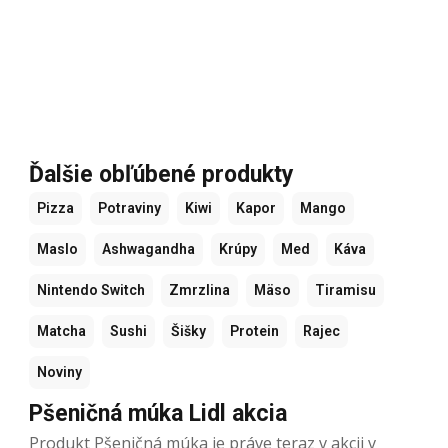
Ďalšie obľúbené produkty
Pizza
Potraviny
Kiwi
Kapor
Mango
Maslo
Ashwagandha
Krúpy
Med
Káva
Nintendo Switch
Zmrzlina
Mäso
Tiramisu
Matcha
Sushi
Šišky
Protein
Rajec
Noviny
Pšeničná múka Lidl akcia
Produkt Pšeničná múka je práve teraz v akcii v