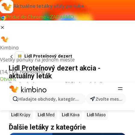
Aktuálne letáky vždy po ruke
Pridať do Chrome - ZADARMO
Kimbino
Lidl Proteínový dezert
Všetky ponuky na jednom mieste
Lidl Proteínový dezert akcia -
(14,1 tis. hodnotení)
aktuálny leták
Otvoriť
Pre daný výraz sme nenašli žiadne výsledky.
Ďalšie produkty v obchodoch Lidl
Hľadajte obchody, kategórie, produkty...
Zvoľte mesto
Lidl
Pizza
Lidl
Kiwi
Lidl
Mango
Lidl
Maslo
Lidl
Krúpy
Lidl
Med
Lidl
Káva
Lidl
Mäso
Ďalšie letáky z kategórie