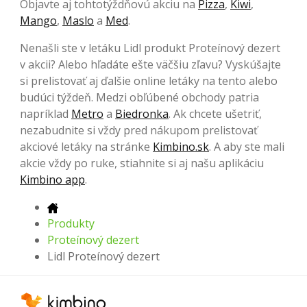
Objavte aj tohtotýždňovú akciu na
Pizza
,
Kiwi
,
Mango
,
Maslo
a
Med
.
Nenašli ste v letáku Lidl produkt Proteínový dezert
v akcii? Alebo hľadáte ešte väčšiu zľavu? Vyskúšajte
si prelistovať aj ďalšie online letáky na tento alebo
budúci týždeň. Medzi obľúbené obchody patria
napríklad
Metro
a
Biedronka
. Ak chcete ušetriť,
nezabudnite si vždy pred nákupom prelistovať
akciové letáky na stránke
Kimbino.sk
. A aby ste mali
akcie vždy po ruke, stiahnite si aj našu aplikáciu
Kimbino app
.
Produkty
Proteínový dezert
Lidl Proteínový dezert