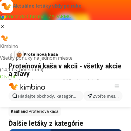
Aktuálne letáky vždy po ruke
Pridať do Chrome - ZADARMO
Kimbino
Proteínová kaša
Všetky ponuky na jednom mieste
Proteínová kaša v akcii - všetky akcie
(14,1 tis. hodnotení)
a zľavy
Otvoriť
Pre daný výraz sme nenašli žiadne výsledky.
Proteínová kaša v akcii - Kde kúpiť?
Hľadajte obchody, kategórie, produkty...
Zvoľte mesto
Tesco
Proteínová kaša
Lidl
Proteínová kaša
Kaufland
Proteínová kaša
Ďalšie letáky z kategórie