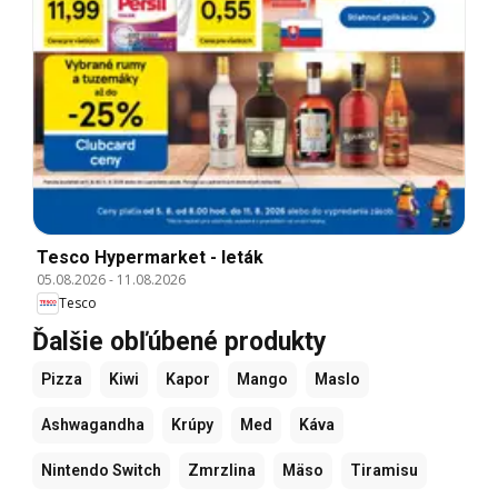
Tesco Hypermarket - leták
05.08.2026
-
11.08.2026
Tesco
Ďalšie obľúbené produkty
Pizza
Kiwi
Kapor
Mango
Maslo
Ashwagandha
Krúpy
Med
Káva
Nintendo Switch
Zmrzlina
Mäso
Tiramisu