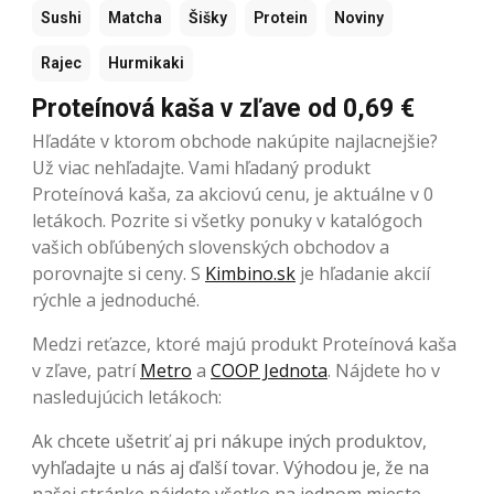
Sushi
Matcha
Šišky
Protein
Noviny
Rajec
Hurmikaki
Proteínová kaša v zľave od 0,69 €
Hľadáte v ktorom obchode nakúpite najlacnejšie?
Už viac nehľadajte. Vami hľadaný produkt
Proteínová kaša, za akciovú cenu, je aktuálne v 0
letákoch. Pozrite si všetky ponuky v katalógoch
vašich obľúbených slovenských obchodov a
porovnajte si ceny. S
Kimbino.sk
je hľadanie akcií
rýchle a jednoduché.
Medzi reťazce, ktoré majú produkt Proteínová kaša
v zľave, patrí
Metro
a
COOP Jednota
. Nájdete ho v
nasledujúcich letákoch:
Ak chcete ušetriť aj pri nákupe iných produktov,
vyhľadajte u nás aj ďalší tovar. Výhodou je, že na
našej stránke nájdete všetko na jednom mieste.