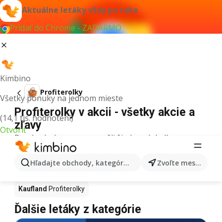
Aktuálne letáky vždy po ruke
Pridať do Chrome - ZADARMO
Kimbino
Profiterolky
Všetky ponuky na jednom mieste
Profiterolky v akcii - všetky akcie a
(14,1 tis. hodnotení)
zľavy
Otvoriť
Pre daný výraz sme nenašli žiadne výsledky.
Profiterolky v akcii - Kde kúpiť?
Hľadajte obchody, kategórie, produkty...
Zvoľte mesto
Tesco
Profiterolky
Lidl
Profiterolky
Kaufland
Profiterolky
Ďalšie letáky z kategórie