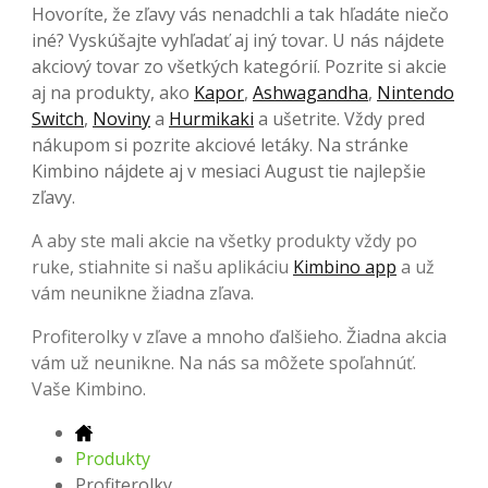
Hovoríte, že zľavy vás nenadchli a tak hľadáte niečo
iné? Vyskúšajte vyhľadať aj iný tovar. U nás nájdete
akciový tovar zo všetkých kategórií. Pozrite si akcie
aj na produkty, ako
Kapor
,
Ashwagandha
,
Nintendo
Switch
,
Noviny
a
Hurmikaki
a ušetrite. Vždy pred
nákupom si pozrite akciové letáky. Na stránke
Kimbino nájdete aj v mesiaci August tie najlepšie
zľavy.
A aby ste mali akcie na všetky produkty vždy po
ruke, stiahnite si našu aplikáciu
Kimbino app
a už
vám neunikne žiadna zľava.
Profiterolky v zľave a mnoho ďalšieho. Žiadna akcia
vám už neunikne. Na nás sa môžete spoľahnúť.
Vaše Kimbino.
Produkty
Profiterolky