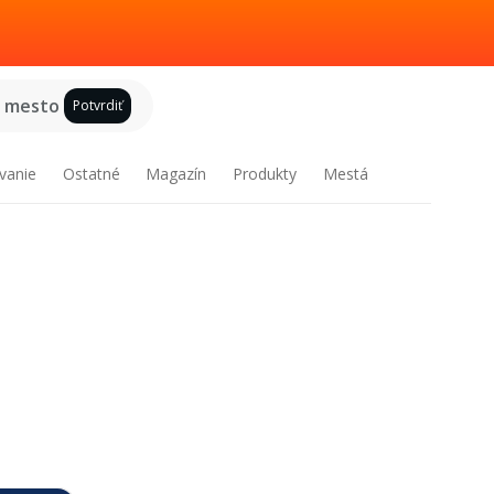
e mesto
Potvrdiť
vanie
Ostatné
Magazín
Produkty
Mestá