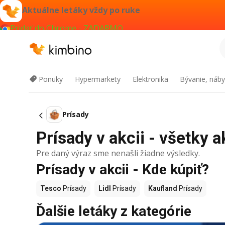
Aktuálne letáky vždy po ruke
Pridať do Chrome - ZADARMO
Ponuky
Hypermarkety
Elektronika
Bývanie, náby
Prísady
Prísady v akcii - všetky a
Pre daný výraz sme nenašli žiadne výsledky.
Prísady v akcii - Kde kúpiť?
Tesco
Prísady
Lidl
Prísady
Kaufland
Prísady
Ďalšie letáky z kategórie