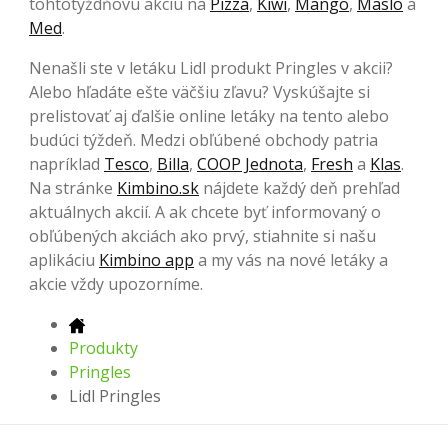
tohtotýždňovú akciu na
Pizza
,
Kiwi
,
Mango
,
Maslo
a
Med
.
Nenašli ste v letáku Lidl produkt Pringles v akcii?
Alebo hľadáte ešte väčšiu zľavu? Vyskúšajte si
prelistovať aj ďalšie online letáky na tento alebo
budúci týždeň. Medzi obľúbené obchody patria
napríklad
Tesco
,
Billa
,
COOP Jednota
,
Fresh
a
Klas
.
Na stránke
Kimbino.sk
nájdete každý deň prehľad
aktuálnych akcií. A ak chcete byť informovaný o
obľúbených akciách ako prvý, stiahnite si našu
aplikáciu
Kimbino app
a my vás na nové letáky a
akcie vždy upozorníme.
Produkty
Pringles
Lidl Pringles