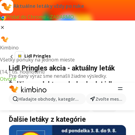
Aktuálne letáky vždy po ruke
Pridať do Chrome - ZADARMO
Kimbino
Lidl Pringles
Všetky ponuky na jednom mieste
Lidl Pringles akcia - aktuálny leták
(14,1 tis. hodnotení)
Pre daný výraz sme nenašli žiadne výsledky.
Otvoriť
Ďalšie produkty v obchodoch Lidl
Lidl
Pizza
Lidl
Kiwi
Lidl
Mango
Lidl
Maslo
Hľadajte obchody, kategórie, produkty...
Zvoľte mesto
Lidl
Krúpy
Lidl
Med
Lidl
Zmrzlina
Lidl
Mäso
Ďalšie letáky z kategórie