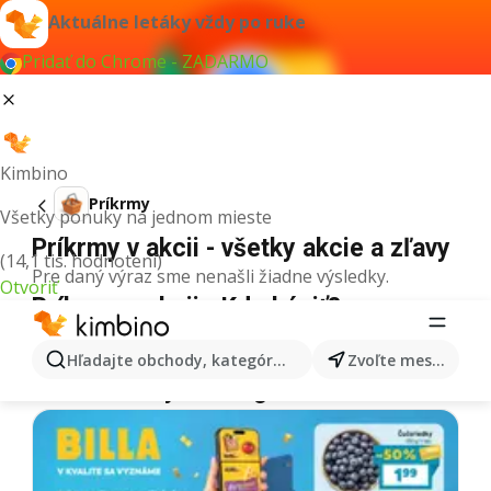
Aktuálne letáky vždy po ruke
Pridať do Chrome - ZADARMO
Kimbino
Príkrmy
Všetky ponuky na jednom mieste
Príkrmy v akcii - všetky akcie a zľavy
(14,1 tis. hodnotení)
Pre daný výraz sme nenašli žiadne výsledky.
Otvoriť
Príkrmy v akcii - Kde kúpiť?
Tesco
Príkrmy
Lidl
Príkrmy
Kaufland
Príkrmy
Hľadajte obchody, kategórie, produkty...
Zvoľte mesto
Ďalšie letáky z kategórie