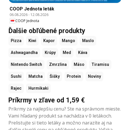
COOP Jednota leták
06.08.2026
-
12.08.2026
COOP Jednota
Ďalšie obľúbené produkty
Pizza
Kiwi
Kapor
Mango
Maslo
Ashwagandha
Krúpy
Med
Káva
Nintendo Switch
Zmrzlina
Mäso
Tiramisu
Sushi
Matcha
Šišky
Protein
Noviny
Rajec
Hurmikaki
Príkrmy v zľave od 1,59 €
Príkrmy za najlepšiu cenu? Ste na správnom mieste.
Vami hľadaný produkt sa nachádza v 0 letákoch.
Prelistujte si tieto letáky a možno narazíte aj na
ďalšie skvelé ceny na obľúbené produkty. Vďaka