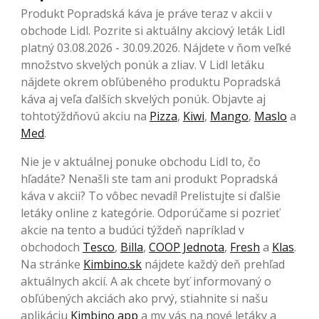
Produkt Popradská káva je práve teraz v akcii v
obchode Lidl. Pozrite si aktuálny akciový leták Lidl
platný 03.08.2026 - 30.09.2026. Nájdete v ňom veľké
množstvo skvelých ponúk a zliav. V Lidl letáku
nájdete okrem obľúbeného produktu Popradská
káva aj veľa ďalších skvelých ponúk. Objavte aj
tohtotýždňovú akciu na
Pizza
,
Kiwi
,
Mango
,
Maslo
a
Med
.
Nie je v aktuálnej ponuke obchodu Lidl to, čo
hľadáte? Nenašli ste tam ani produkt Popradská
káva v akcii? To vôbec nevadí! Prelistujte si ďalšie
letáky online z kategórie. Odporúčame si pozrieť
akcie na tento a budúci týždeň napríklad v
obchodoch
Tesco
,
Billa
,
COOP Jednota
,
Fresh
a
Klas
.
Na stránke
Kimbino.sk
nájdete každý deň prehľad
aktuálnych akcií. A ak chcete byť informovaný o
obľúbených akciách ako prvý, stiahnite si našu
aplikáciu
Kimbino app
a my vás na nové letáky a