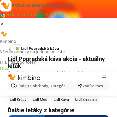
Aktuálne letáky vždy po ruke
Pridať do Chrome - ZADARMO
Kimbino
Lidl Popradská káva
Všetky ponuky na jednom mieste
Lidl Popradská káva akcia - aktuálny
(14,1 tis. hodnotení)
leták
Otvoriť
Pre daný výraz sme nenašli žiadne výsledky.
Ďalšie produkty v obchodoch Lidl
Hľadajte obchody, kategórie, produkty...
Zvoľte mesto
Lidl
Pizza
Lidl
Kiwi
Lidl
Mango
Lidl
Maslo
Lidl
Krúpy
Lidl
Med
Lidl
Káva
Lidl
Zmrzlina
Ďalšie letáky z kategórie