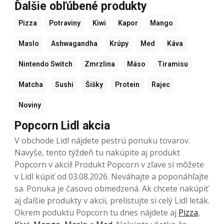
Ďalšie obľúbené produkty
Pizza
Potraviny
Kiwi
Kapor
Mango
Maslo
Ashwagandha
Krúpy
Med
Káva
Nintendo Switch
Zmrzlina
Mäso
Tiramisu
Matcha
Sushi
Šišky
Protein
Rajec
Noviny
Popcorn Lidl akcia
V obchode Lidl nájdete pestrú ponuku tovarov.
Navyše, tento týždeň tu nakúpite aj produkt
Popcorn v akcii! Produkt Popcorn v zľave si môžete
v Lidl kúpiť od 03.08.2026. Neváhajte a poponáhľajte
sa. Ponuka je časovo obmedzená. Ak chcete nakúpiť
aj ďalšie produkty v akcii, prelistujte si celý Lidl leták.
Okrem poduktu Popcorn tu dnes nájdete aj
Pizza
,