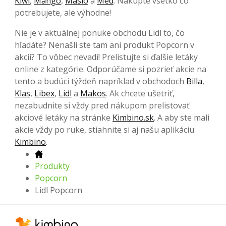
Kiwi
,
Mango
,
Maslo
a
Med
. Nakúpte všetko čo
potrebujete, ale výhodne!
Nie je v aktuálnej ponuke obchodu Lidl to, čo
hľadáte? Nenašli ste tam ani produkt Popcorn v
akcii? To vôbec nevadí! Prelistujte si ďalšie letáky
online z kategórie. Odporúčame si pozrieť akcie na
tento a budúci týždeň napríklad v obchodoch
Billa
,
Klas
,
Libex
,
Lidl
a
Makos
. Ak chcete ušetriť,
nezabudnite si vždy pred nákupom prelistovať
akciové letáky na stránke
Kimbino.sk
. A aby ste mali
akcie vždy po ruke, stiahnite si aj našu aplikáciu
Kimbino
.
Produkty
Popcorn
Lidl Popcorn