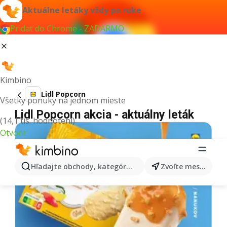
Aktuálne letáky vždy po ruke
Pridať do Chrome - ZADARMO
Kimbino
Lidl Popcorn
Všetky ponuky na jednom mieste
Lidl Popcorn akcia - aktuálny leták
(14,1 tis. hodnotení)
Otvoriť
Hľadajte obchody, kategórie, produkty...
Zvoľte mesto