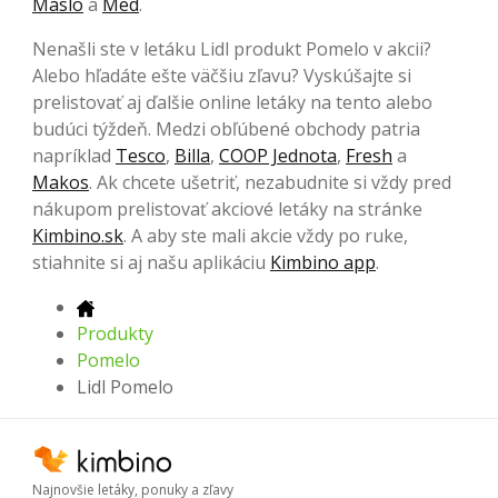
Maslo
a
Med
.
Nenašli ste v letáku Lidl produkt Pomelo v akcii?
Alebo hľadáte ešte väčšiu zľavu? Vyskúšajte si
prelistovať aj ďalšie online letáky na tento alebo
budúci týždeň. Medzi obľúbené obchody patria
napríklad
Tesco
,
Billa
,
COOP Jednota
,
Fresh
a
Makos
. Ak chcete ušetriť, nezabudnite si vždy pred
nákupom prelistovať akciové letáky na stránke
Kimbino.sk
. A aby ste mali akcie vždy po ruke,
stiahnite si aj našu aplikáciu
Kimbino app
.
Produkty
Pomelo
Lidl Pomelo
Najnovšie letáky, ponuky a zľavy