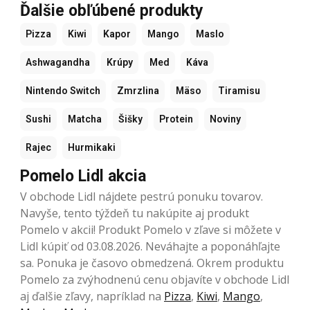
Ďalšie obľúbené produkty
Pizza
Kiwi
Kapor
Mango
Maslo
Ashwagandha
Krúpy
Med
Káva
Nintendo Switch
Zmrzlina
Mäso
Tiramisu
Sushi
Matcha
Šišky
Protein
Noviny
Rajec
Hurmikaki
Pomelo Lidl akcia
V obchode Lidl nájdete pestrú ponuku tovarov.
Navyše, tento týždeň tu nakúpite aj produkt
Pomelo v akcii! Produkt Pomelo v zľave si môžete v
Lidl kúpiť od 03.08.2026. Neváhajte a poponáhľajte
sa. Ponuka je časovo obmedzená. Okrem produktu
Pomelo za zvýhodnenú cenu objavíte v obchode Lidl
aj ďalšie zľavy, napríklad na
Pizza
,
Kiwi
,
Mango
,