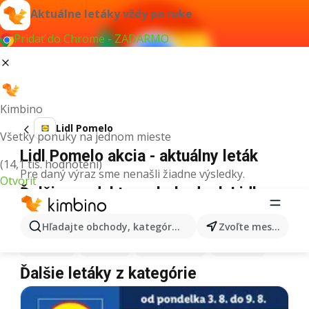
Aktuálne letáky vždy po ruke
Pridať do Chrome - ZADARMO
Kimbino
Lidl Pomelo
Všetky ponuky na jednom mieste
Lidl Pomelo akcia - aktuálny leták
(14,1 tis. hodnotení)
Pre daný výraz sme nenašli žiadne výsledky.
Otvoriť
Ďalšie produkty v obchodoch Lidl
Lidl
Pizza
Lidl
Kiwi
Lidl
Mango
Lidl
Maslo
Hľadajte obchody, kategórie, produkty...
Zvoľte mesto
Lidl
Krúpy
Lidl
Med
Lidl
Zmrzlina
Lidl
Mäso
Ďalšie letáky z kategórie