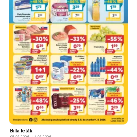
Billa leták
05.08.2026
-
11.08.2026