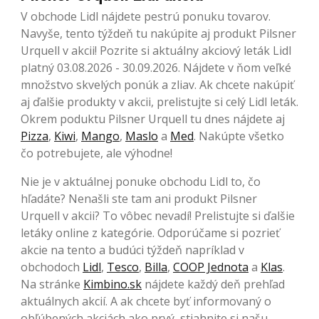
V obchode Lidl nájdete pestrú ponuku tovarov.
Navyše, tento týždeň tu nakúpite aj produkt Pilsner
Urquell v akcii! Pozrite si aktuálny akciový leták Lidl
platný 03.08.2026 - 30.09.2026. Nájdete v ňom veľké
množstvo skvelých ponúk a zliav. Ak chcete nakúpiť
aj ďalšie produkty v akcii, prelistujte si celý Lidl leták.
Okrem poduktu Pilsner Urquell tu dnes nájdete aj
Pizza
,
Kiwi
,
Mango
,
Maslo
a
Med
. Nakúpte všetko
čo potrebujete, ale výhodne!
Nie je v aktuálnej ponuke obchodu Lidl to, čo
hľadáte? Nenašli ste tam ani produkt Pilsner
Urquell v akcii? To vôbec nevadí! Prelistujte si ďalšie
letáky online z kategórie. Odporúčame si pozrieť
akcie na tento a budúci týždeň napríklad v
obchodoch
Lidl
,
Tesco
,
Billa
,
COOP Jednota
a
Klas
.
Na stránke
Kimbino.sk
nájdete každý deň prehľad
aktuálnych akcií. A ak chcete byť informovaný o
obľúbených akciách ako prvý, stiahnite si našu