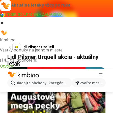
Aktuálne letáky vždy po ruke
Pridať do Chrome - ZADARMO
Kimbino
Lidl Pilsner Urquell
Všetky ponuky na jednom mieste
Lidl Pilsner Urquell akcia - aktuálny
(14,1 tis. hodnotení)
leták
Otvoriť
Hľadajte obchody, kategórie, produkty...
Zvoľte mesto