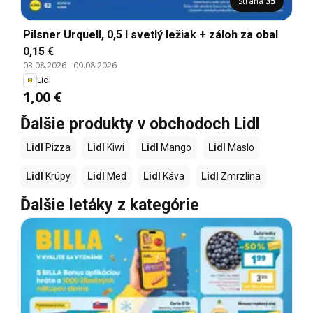
Strana
35
Pilsner Urquell, 0,5 l svetlý ležiak + záloh za obal
0,15 €
03.08.2026
-
09.08.2026
Lidl
1,00 €
Ďalšie produkty v obchodoch Lidl
Lidl
Pizza
Lidl
Kiwi
Lidl
Mango
Lidl
Maslo
Lidl
Krúpy
Lidl
Med
Lidl
Káva
Lidl
Zmrzlina
Ďalšie letáky z kategórie