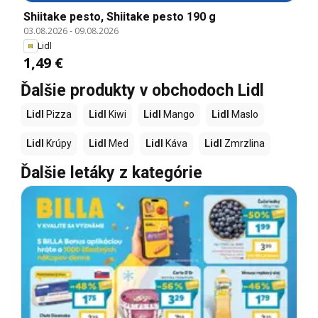
Shiitake pesto, Shiitake pesto 190 g
03.08.2026
-
09.08.2026
Lidl
1,49 €
Ďalšie produkty v obchodoch Lidl
Lidl
Pizza
Lidl
Kiwi
Lidl
Mango
Lidl
Maslo
Lidl
Krúpy
Lidl
Med
Lidl
Káva
Lidl
Zmrzlina
Ďalšie letáky z kategórie