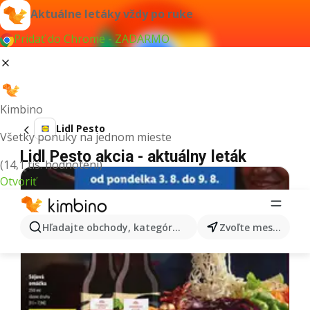
Aktuálne letáky vždy po ruke
Pridať do Chrome - ZADARMO
Kimbino
Lidl Pesto
Všetky ponuky na jednom mieste
Lidl Pesto akcia - aktuálny leták
(14,1 tis. hodnotení)
Otvoriť
Hľadajte obchody, kategórie, produkty...
Zvoľte mesto