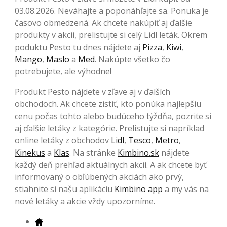
03.08.2026. Neváhajte a poponáhľajte sa. Ponuka je
časovo obmedzená. Ak chcete nakúpiť aj ďalšie
produkty v akcii, prelistujte si celý Lidl leták. Okrem
poduktu Pesto tu dnes nájdete aj
Pizza
,
Kiwi
,
Mango
,
Maslo
a
Med
. Nakúpte všetko čo
potrebujete, ale výhodne!
Produkt Pesto nájdete v zľave aj v ďalších
obchodoch. Ak chcete zistiť, kto ponúka najlepšiu
cenu počas tohto alebo budúceho týždňa, pozrite si
aj ďalšie letáky z kategórie. Prelistujte si napríklad
online letáky z obchodov
Lidl
,
Tesco
,
Metro
,
Kinekus
a
Klas
. Na stránke
Kimbino.sk
nájdete
každý deň prehľad aktuálnych akcií. A ak chcete byť
informovaný o obľúbených akciách ako prvý,
stiahnite si našu aplikáciu
Kimbino app
a my vás na
nové letáky a akcie vždy upozorníme.