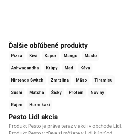
Ďalšie obľúbené produkty
Pizza
Kiwi
Kapor
Mango
Maslo
Ashwagandha
Krúpy
Med
Káva
Nintendo Switch
Zmrzlina
Mäso
Tiramisu
Sushi
Matcha
Šišky
Protein
Noviny
Rajec
Hurmikaki
Pesto Lidl akcia
Produkt Pesto je práve teraz v akcii v obchode Lidl.
Produkt Pesto v zľave si môžete v Lidl kúpiť od