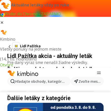
Aktuálne letáky vždy po ruke
Pridať do Chrome - ZADARMO
Kimbino
Lidl Pažítka
Všetky ponuky na jednom mieste
Lidl Pažítka akcia - aktuálny leták
(14,1 tis. hodnotení)
Pre daný výraz sme nenašli žiadne výsledky.
Otvoriť
Ďalšie produkty v obchodoch Lidl
Lidl
Pizza
Lidl
Kiwi
Lidl
Mango
Lidl
Maslo
Hľadajte obchody, kategórie, produkty...
Zvoľte mesto
Lidl
Krúpy
Lidl
Med
Lidl
Káva
Lidl
Zmrzlina
Ďalšie letáky z kategórie