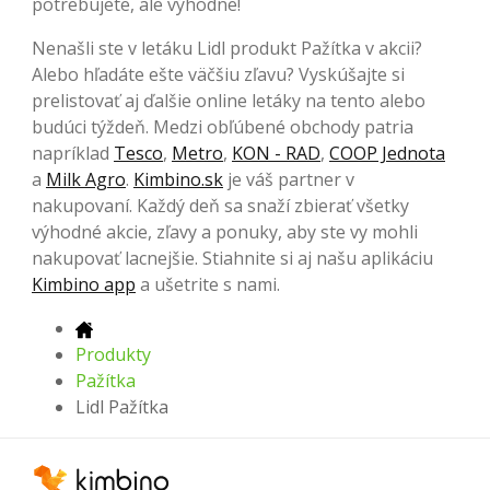
potrebujete, ale výhodne!
Nenašli ste v letáku Lidl produkt Pažítka v akcii?
Alebo hľadáte ešte väčšiu zľavu? Vyskúšajte si
prelistovať aj ďalšie online letáky na tento alebo
budúci týždeň. Medzi obľúbené obchody patria
napríklad
Tesco
,
Metro
,
KON - RAD
,
COOP Jednota
a
Milk Agro
.
Kimbino.sk
je váš partner v
nakupovaní. Každý deň sa snaží zbierať všetky
výhodné akcie, zľavy a ponuky, aby ste vy mohli
nakupovať lacnejšie. Stiahnite si aj našu aplikáciu
Kimbino app
a ušetrite s nami.
Produkty
Pažítka
Lidl Pažítka