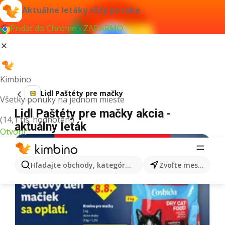
Aktuálne letáky vždy po ruke
Pridať do Chrome - ZADARMO
Kimbino
Lidl Paštéty pre mačky
Všetky ponuky na jednom mieste
Lidl Paštéty pre mačky akcia -
(14,1 tis. hodnotení)
aktuálny leták
Otvoriť
Hľadajte obchody, kategórie, produkty...
Zvoľte mesto