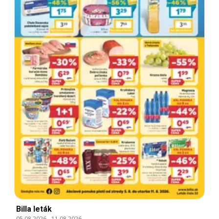
Billa leták
05.08.2026
-
11.08.2026