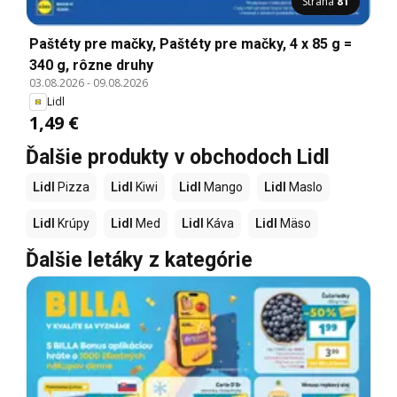
Strana
81
Paštéty pre mačky, Paštéty pre mačky, 4 x 85 g =
340 g, rôzne druhy
03.08.2026
-
09.08.2026
Lidl
1,49 €
Ďalšie produkty v obchodoch Lidl
Lidl
Pizza
Lidl
Kiwi
Lidl
Mango
Lidl
Maslo
Lidl
Krúpy
Lidl
Med
Lidl
Káva
Lidl
Mäso
Ďalšie letáky z kategórie