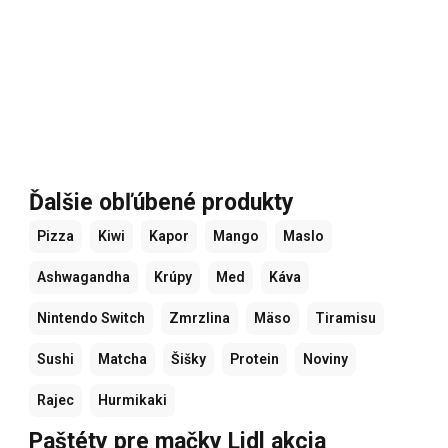
Ďalšie obľúbené produkty
Pizza
Kiwi
Kapor
Mango
Maslo
Ashwagandha
Krúpy
Med
Káva
Nintendo Switch
Zmrzlina
Mäso
Tiramisu
Sushi
Matcha
Šišky
Protein
Noviny
Rajec
Hurmikaki
Paštéty pre mačky Lidl akcia