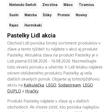
Nintendo Switch
Zmrzlina
Mäso
Tiramisu
Sushi
Matcha
Šišky
Protein
Noviny
Rajec
Hurmikaki
Pastelky Lidl akcia
Obchod Lidl ponúka široký sortiment produktov v
zľave a tento týždeň tu nájdete v akcii aj produkt
Pastelky. Aktuálna zľava na produkt Pastelky je v
Lidl platná 03.08.2026 - 16.08.2026. Nezmeškajte
túto skvelú ponuku a ušetrite. V Lidl letáku nájdete
okrem obľúbeného produktu Pastelky aj veľa
ďalších skvelých ponúk. Objavte aj tohtotýždňovú
akciu na
Kalkulačka
,
LEGO
,
Sodastream
,
LEGO
DUPLO
a
Hračky
.
Produkt Pastelky nájdete v zľave aj v ďalších
obchodoch. Ak chcete zistiť, kto ponúka najlepšiu