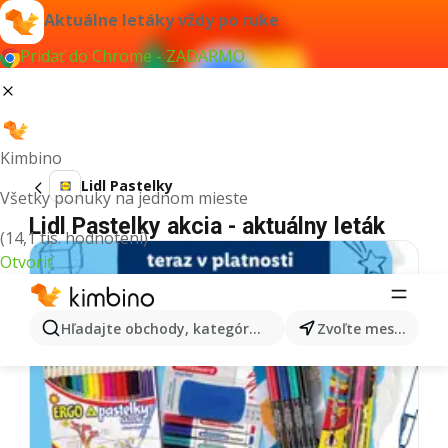
Aktuálne letáky vždy po ruke
Pridať do Chrome - ZADARMO
Kimbino
Lidl Pastelky
Všetky ponuky na jednom mieste
Lidl Pastelky akcia - aktuálny leták
(14,1 tis. hodnotení)
Otvoriť
Hľadajte obchody, kategórie, produkty...
Zvoľte mesto