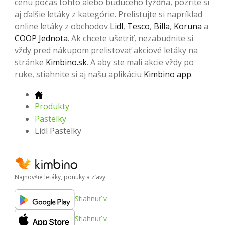
cenu počas tohto alebo budúceho týždňa, pozrite si
aj ďalšie letáky z kategórie. Prelistujte si napríklad
online letáky z obchodov
Lidl
,
Tesco
,
Billa
,
Koruna
a
COOP Jednota
. Ak chcete ušetriť, nezabudnite si
vždy pred nákupom prelistovať akciové letáky na
stránke
Kimbino.sk
. A aby ste mali akcie vždy po
ruke, stiahnite si aj našu aplikáciu
Kimbino app
.
Produkty
Pastelky
Lidl Pastelky
Najnovšie letáky, ponuky a zľavy
Stiahnuť v
Stiahnuť v