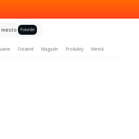
e mesto
Potvrdiť
vanie
Ostatné
Magazín
Produkty
Mestá