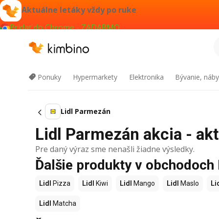
Aktuálne letáky vždy po ruke
Pridať do Chrome - ZADARMO
Ponuky
Hypermarkety
Elektronika
Bývanie, náby
Lidl Parmezán
Lidl Parmezán akcia - akt
Pre daný výraz sme nenašli žiadne výsledky.
Ďalšie produkty v obchodoch 
Lidl
Pizza
Lidl
Kiwi
Lidl
Mango
Lidl
Maslo
Li
Lidl
Matcha