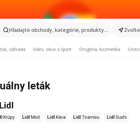
Hľadajte obchody, kategórie, produkty...
Zvoľt
tok, záhrada
Odev, obuv a šport
Drogéria, kozmetika
Cesto
uálny leták
Lidl
dl
Krúpy
Lidl
Med
Lidl
Káva
Lidl
Tiramisu
Lidl
Sushi