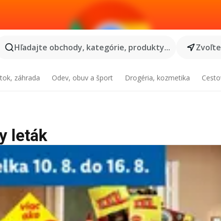
Hľadajte obchody, kategórie, produkty...
Zvoľt
tok, záhrada
Odev, obuv a šport
Drogéria, kozmetika
Cesto
y leták