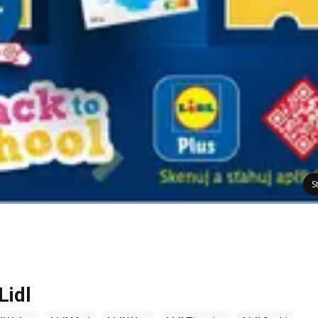
S
Lidl