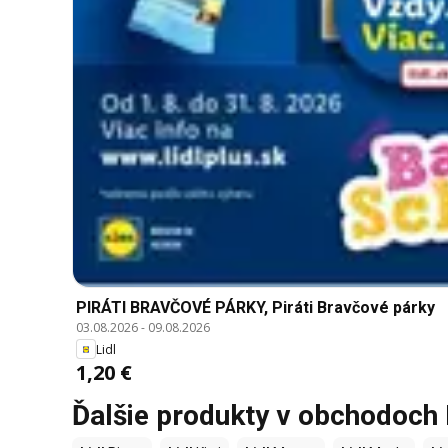
PIRÁTI BRAVČOVÉ PÁRKY, Piráti Bravčové párky
03.08.2026
-
09.08.2026
Lidl
1,20 €
Ďalšie produkty v obchodoch 