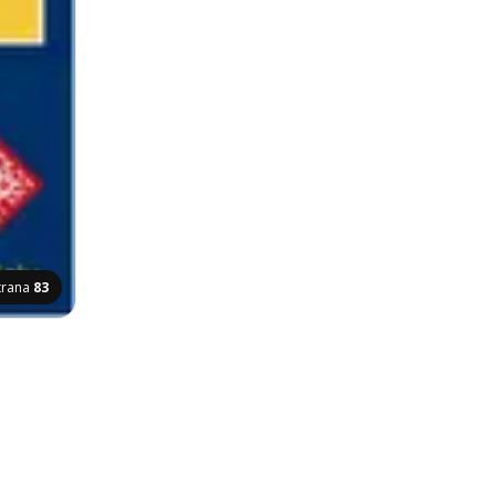
trana
83