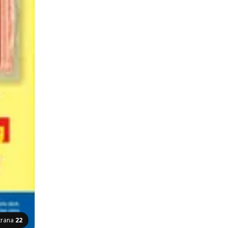
trana
22