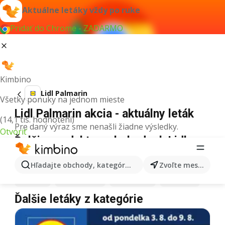
Aktuálne letáky vždy po ruke
Pridať do Chrome - ZADARMO
Kimbino
Lidl Palmarin
Všetky ponuky na jednom mieste
Lidl Palmarin akcia - aktuálny leták
(14,1 tis. hodnotení)
Pre daný výraz sme nenašli žiadne výsledky.
Otvoriť
Ďalšie produkty v obchodoch Lidl
Lidl
Maslo
Lidl
Pizza
Lidl
Kiwi
Lidl
Mango
Hľadajte obchody, kategórie, produkty...
Zvoľte mesto
Lidl
Med
Lidl
Zmrzlina
Lidl
Matcha
Lidl
Krúpy
Ďalšie letáky z kategórie