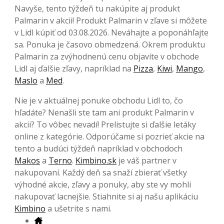
Navyše, tento týždeň tu nakúpite aj produkt
Palmarin v akcii! Produkt Palmarin v zľave si môžete
v Lidl kúpiť od 03.08.2026. Neváhajte a poponáhľajte
sa. Ponuka je časovo obmedzená. Okrem produktu
Palmarin za zvýhodnenú cenu objavíte v obchode
Lidl aj ďalšie zľavy, napríklad na
Pizza
,
Kiwi
,
Mango
,
Maslo
a
Med
.
Nie je v aktuálnej ponuke obchodu Lidl to, čo
hľadáte? Nenašli ste tam ani produkt Palmarin v
akcii? To vôbec nevadí! Prelistujte si ďalšie letáky
online z kategórie. Odporúčame si pozrieť akcie na
tento a budúci týždeň napríklad v obchodoch
Makos
a
Terno
.
Kimbino.sk
je váš partner v
nakupovaní. Každý deň sa snaží zbierať všetky
výhodné akcie, zľavy a ponuky, aby ste vy mohli
nakupovať lacnejšie. Stiahnite si aj našu aplikáciu
Kimbino
a ušetrite s nami.