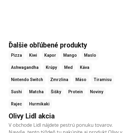
Ďalšie obľúbené produkty
Pizza
Kiwi
Kapor
Mango
Maslo
Ashwagandha
Krúpy
Med
Káva
Nintendo Switch
Zmrzlina
Mäso
Tiramisu
Sushi
Matcha
Šišky
Protein
Noviny
Rajec
Hurmikaki
Olivy Lidl akcia
V obchode Lidl nájdete pestrú ponuku tovarov.
Navyše, tento týždeň tu nakúpite aj produkt Olivy v