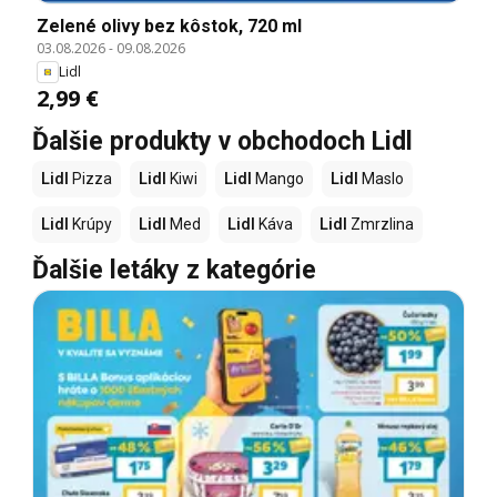
Zelené olivy bez kôstok, 720 ml
03.08.2026
-
09.08.2026
Lidl
2,99 €
Ďalšie produkty v obchodoch Lidl
Lidl
Pizza
Lidl
Kiwi
Lidl
Mango
Lidl
Maslo
Lidl
Krúpy
Lidl
Med
Lidl
Káva
Lidl
Zmrzlina
Ďalšie letáky z kategórie