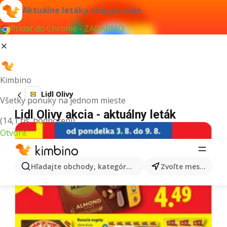
Aktuálne letáky vždy po ruke
Pridať do Chrome - ZADARMO
Kimbino
Lidl Olivy
Všetky ponuky na jednom mieste
Lidl Olivy akcia - aktuálny leták
(14,1 tis. hodnotení)
Otvoriť
Hľadajte obchody, kategórie, produkty...
Zvoľte mesto