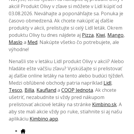
akcii! Produkt Olivy v zľave si môžete v Lidl kúpiť od
03.08.2026. Neváhajte a poponáhľajte sa. Ponuka je
časovo obmedzená. Ak chcete nakúpiť aj ďalšie
produkty v akcii, prelistujte si celý Lidl leták. Okrem
poduktu Olivy tu dnes nájdete aj
Pizza
,
Kiwi
,
Mango
,
Maslo
a
Med
. Nakúpte všetko čo potrebujete, ale
výhodne!
Nenašli ste v letáku Lidl produkt Olivy v akcii? Alebo
hľadáte ešte väčšiu zľavu? Vyskúšajte si prelistovať
aj ďalšie online letáky na tento alebo budúci týždeň.
Medzi obľúbené obchody patria napríklad
Lidl
,
Tesco
,
Billa
,
Kaufland
a
COOP Jednota
. Ak chcete
ušetriť, nezabudnite si vždy pred nákupom
prelistovať akciové letáky na stránke
Kimbino.sk
. A
aby ste mali akcie vždy po ruke, stiahnite si aj našu
aplikáciu
Kimbino app
.