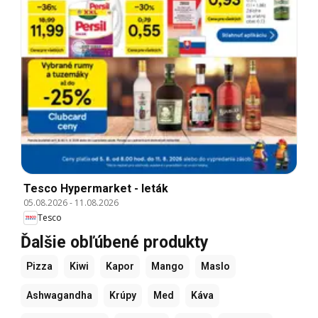
Tesco Hypermarket - leták
05.08.2026
-
11.08.2026
Tesco
Ďalšie obľúbené produkty
Pizza
Kiwi
Kapor
Mango
Maslo
Ashwagandha
Krúpy
Med
Káva