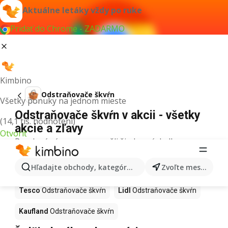
Aktuálne letáky vždy po ruke
Pridať do Chrome - ZADARMO
Kimbino
Odstraňovače škvŕn
Všetky ponuky na jednom mieste
Odstraňovače škvŕn v akcii - všetky
(14,1 tis. hodnotení)
akcie a zľavy
Otvoriť
Pre daný výraz sme nenašli žiadne výsledky.
Odstraňovače škvŕn v akcii - Kde
Hľadajte obchody, kategórie, produkty...
Zvoľte mesto
kúpiť?
Tesco
Odstraňovače škvŕn
Lidl
Odstraňovače škvŕn
Kaufland
Odstraňovače škvŕn