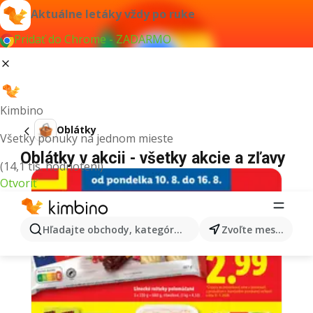
Aktuálne letáky vždy po ruke
Pridať do Chrome - ZADARMO
Kimbino
Oblátky
Všetky ponuky na jednom mieste
Oblátky v akcii - všetky akcie a zľavy
(14,1 tis. hodnotení)
Otvoriť
Hľadajte obchody, kategórie, produkty...
Zvoľte mesto