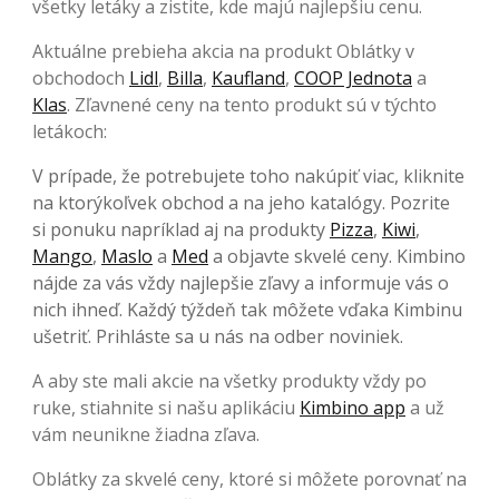
všetky letáky a zistite, kde majú najlepšiu cenu.
Aktuálne prebieha akcia na produkt Oblátky v
obchodoch
Lidl
,
Billa
,
Kaufland
,
COOP Jednota
a
Klas
. Zľavnené ceny na tento produkt sú v týchto
letákoch:
V prípade, že potrebujete toho nakúpiť viac, kliknite
na ktorýkoľvek obchod a na jeho katalógy. Pozrite
si ponuku napríklad aj na produkty
Pizza
,
Kiwi
,
Mango
,
Maslo
a
Med
a objavte skvelé ceny. Kimbino
nájde za vás vždy najlepšie zľavy a informuje vás o
nich ihneď. Každý týždeň tak môžete vďaka Kimbinu
ušetriť. Prihláste sa u nás na odber noviniek.
A aby ste mali akcie na všetky produkty vždy po
ruke, stiahnite si našu aplikáciu
Kimbino app
a už
vám neunikne žiadna zľava.
Oblátky za skvelé ceny, ktoré si môžete porovnať na