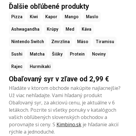
Ďalšie obľúbené produkty
Pizza
Kiwi
Kapor
Mango
Maslo
Ashwagandha
Krúpy
Med
Káva
Nintendo Switch
Zmrzlina
Mäso
Tiramisu
Sushi
Matcha
Šišky
Protein
Noviny
Rajec
Hurmikaki
Obaľovaný syr v zľave od 2,99 €
Hľadáte v ktorom obchode nakúpite najlacnejšie?
Už viac nehľadajte. Vami hľadaný produkt
Obaľovaný syr, za akciovú cenu, je aktuálne v 6
letákoch. Pozrite si všetky ponuky v katalógoch
vašich obľúbených slovenských obchodov a
porovnajte si ceny. S
Kimbino.sk
je hľadanie akcií
rýchle a jednoduché.