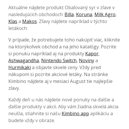
Aktuálne nájdete produkt Obaľovaný syr v zľave v
nasledujúcich obchodoch:
Billa
,
Koruna
,
Milk Agro
,
Klas
a
Makos
. Zľavy nájdete napríklad v týchto
letákoch:
V prípade, že potrebujete toho nakúpiť viac, kliknite
na ktorýkoľvek obchod a na jeho katalógy. Pozrite
si ponuku napríklad aj na produkty
Kapor
,
Ashwagandha
,
Nintendo Switch
,
Noviny
a
Hurmikaki
a objavte skvelé ceny. Vždy pred
nákupom si pozrite akciové letáky. Na stránke
Kimbino nájdete aj v mesiaci August tie najlepšie
zľavy.
Každý deň u nás nájdete nové ponuky na ďalšie a
ďalšie produkty v akcii. Aby vám žiadna skvelá akcia
neušla, stiahnite si našu
Kimbino app
aplikáciu a
budete vždy v obraze.