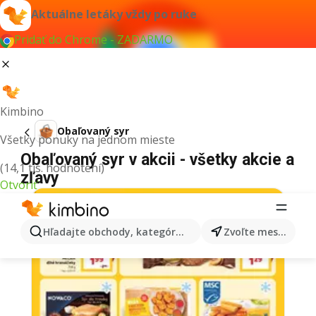
Aktuálne letáky vždy po ruke
Pridať do Chrome - ZADARMO
Kimbino
Obaľovaný syr
Všetky ponuky na jednom mieste
Obaľovaný syr v akcii - všetky akcie a
(14,1 tis. hodnotení)
zľavy
Otvoriť
Hľadajte obchody, kategórie, produkty...
Zvoľte mesto